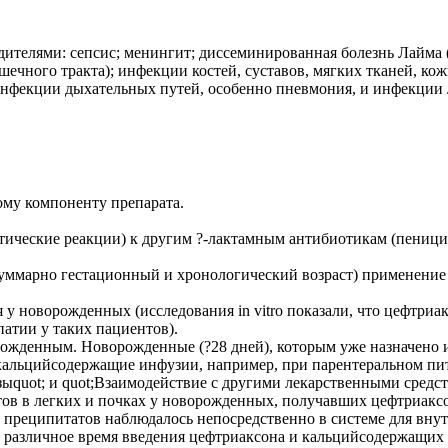
телями: сепсис; менингит; диссеминированная болезнь Лайма (I
чного тракта); инфекции костей, суставов, мягких тканей, кож
фекции дыхательных путей, особенно пневмония, и инфекции Л
му компо­ненту препарата.
тические реакции) к другим ?-лактамным антибиотикам (пеници
уммарно гестационный и хронологический возраст) применение 
у новорож­денных (исследования in vitro показали, что цефтри
атии у таких пациентов).
ожденным. Новорожденные (?28 дней), которым уже назначено 
альцийсодержащие инфузии, например, при парентеральном пита
ыquot; и quot;Взаимодействие с други­ми лекарственными средст
ов в легких и почках у новорожденных, получавших цефтриакс
е преципитатов наблюдалось непосредственно в системе для вну
 различное время введения цефтриаксона и кальцийсодержащих 