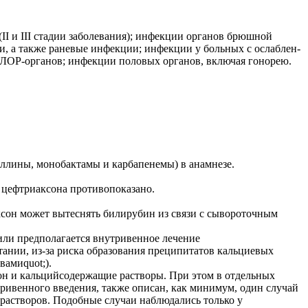
I и III стадии заболе­вания); инфекции органов брюшной
и, а также раневые инфекции; инфекции у больных с ослаблен­
ОР-органов; инфек­ции половых органов, включая гонорею.
ллины, монобактамы и карбапенемы) в анамнезе.
цефтриаксона проти­вопоказано.
аксон может вытеснять билирубин из связи с сывороточным
или предполагается внутривенное лечение
нии, из-за риска образования преципитатов кальциевых
вамиquot;).
он и кальцийсодержащие растворы. При этом в отдельных
тривенного введения, также описан, как минимум, один случай
растворов. Подобные случаи наблюдались только у