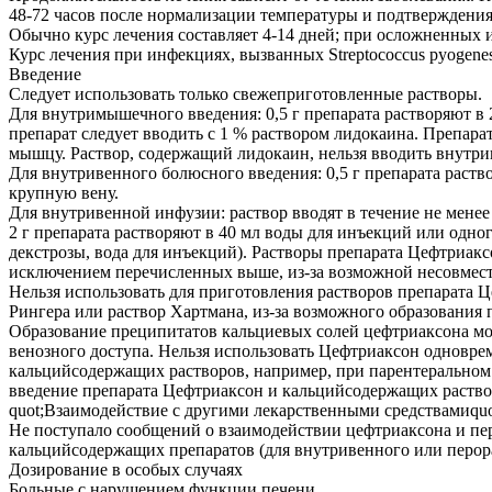
48-72 часов после нормализации тем­пературы и подтверждения
Обычно курс лечения составляет 4-14 дней; при осложненных 
Курс лечения при инфекциях, вызванных Streptococcus pyogenes
Введение
Следует использовать только свежеприготовленные растворы.
Для внутримышечного введения: 0,5 г препарата растворяют в 
препарат следует вводить с 1 % рас­твором лидокаина. Препара
мышцу. Раствор, содержащий лидокаин, нельзя вводить внутри
Для внутривенного болюсного введения: 0,5 г препарата раство
крупную вену.
Для внутривенной инфузии: раствор вводят в течение не менее
2 г препарата растворяют в 40 мл воды для инъекций или одног
декстрозы, вода для инъекций). Растворы препарата Цефтриакс
исключением перечисленных выше, из-за возможной несовмест
Нельзя использовать для приготовления растворов препарата 
Рингера или раствор Хартмана, из-за возможного образования 
Образование преципитатов кальциевых солей цефтриаксона мо
венозного доступа. Нельзя использовать Цефтриаксон одновре
кальцийсодержа­щих растворов, например, при парентеральном
введение препарата Цефтриаксон и кальцийсодержащих раство
quot;Взаимодействие с другими лекарственными средствамиquot
Не поступало сообщений о взаимодействии цефтриаксона и п
кальцийсодержащих препаратов (для внутри­венного или перор
Дозирование в особых случаях
Больные с нарушением функции печени