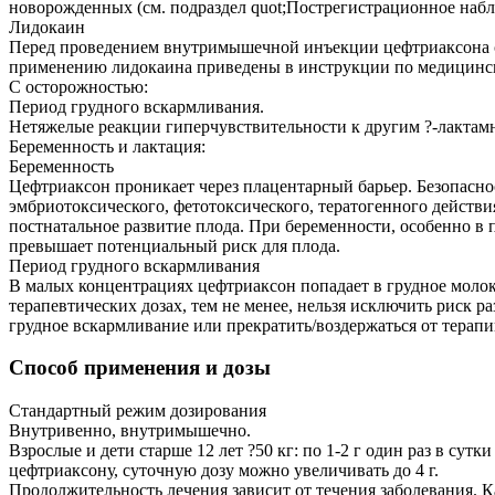
новорожденных (см. подраздел quot;Постреги­страционное набл
Лидокаин
Перед проведением внутримышечной инъекции цефтриаксона с 
применению лидокаина приведены в инструкции по медицинско
С осторожностью:
Период грудного вскармливания.
Нетяжелые реакции гиперчувствительности к другим ?-лактам
Беременность и лактация:
Беременность
Цефтриаксон проникает через плацентарный барьер. Безопасно
эмбриотоксического, фетотоксического, тератогенного действи
постнатальное развитие плода. При беременности, особенно в п
превышает потенциальный риск для плода.
Период грудного вскармливания
В малых концентрациях цефтриаксон попадает в грудное молок
терапевтических дозах, тем не менее, нельзя исключить риск 
грудное вскармливание или прекратить/воздержаться от терапи
Способ применения и дозы
Стандартный режим дозирования
Внутривенно, внутримышечно.
Взрослые и дети старше 12 лет ?50 кг: по 1-2 г один раз в су
цефтриаксону, суточную дозу можно увеличивать до 4 г.
Продолжительность лечения зависит от течения заболевания. 