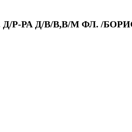
Д/Р-РА Д/В/В,В/М ФЛ. /БО