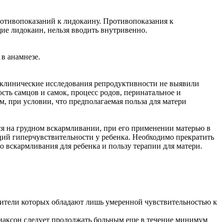
отивопоказаний к лидокаину. Противопоказания к
е лидокаин, нельзя вводить внутривенно.
в анамнезе.
оклинические исследова­ния репродуктивности не выявили
сть самцов и самок, процесс родов, перинатальное и
м, при условии, что предполагаемая польза для матери
я на грудном вскармли­вании, при его применении матерью в
ций гиперчувствительности у ребенка. Необходимо прекра­тить
вскармлива­ния для ребенка и пользу терапии для матери.
будители которых обла­дают лишь умеренной чувствительностью к
риаксон следует продол­жать больным еще в течение минимум