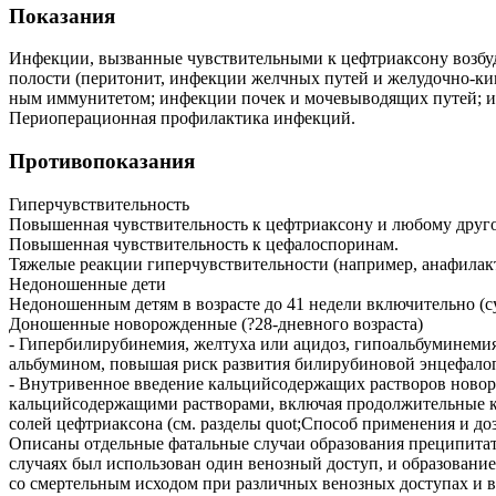
Показания
Инфекции, вызванные чувствительными к цефтриаксону возбуди
полости (перитонит, инфекции желчных путей и желудочно-кише
ным иммунитетом; инфекции почек и мочевыводящих путей; ин
Периоперационная профилактика инфекций.
Противопоказания
Гиперчувствительность
Повышенная чувствительность к цефтриаксону и любому друго
Повышенная чувствительность к цефалоспоринам.
Тяжелые реакции гиперчувствительности (например, анафилак
Недоношенные дети
Недоношенным детям в возрасте до 41 недели включительно (с
Доношенные новорожденные (?28-дневного возраста)
- Гипербилирубинемия, желтуха или ацидоз, гипоальбуминемия 
альбумином, повышая риск развития билирубиновой энцефалоп
- Внутривенное введение кальцийсодержащих растворов новор
кальцийсодержащими растворами, включая продол­жительные к
солей цефтриаксона (см. разделы quot;Способ применения и доз
Описаны отдельные фатальные случаи образования преципитат
случаях был использован один венозный доступ, и образовани
со смертельным исходом при различных венозных доступах и в