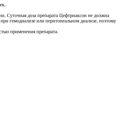
ек.
и. Суточная доза препара­та Цефтриаксон не должна
 при гемодиализе или перитонеальном диализе, поэтому
стью применения препарата.