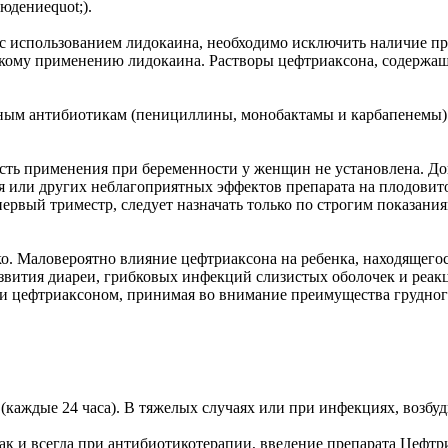
юдениеquot;).
использова­нием лидокаина, необходимо исключить наличие пр
му применению лидокаина. Растворы цефтриаксона, содер­жащи
ным антибио­тикам (пенициллины, монобактамы и карбапенемы) 
сть примене­ния при беременности у женщин не установлена. Д
я или других неблагоприятных эффектов препарата на плодовито
ервый триместр, следует назначать только по строгим показания
о. Маловеро­ятно влияние цефтриаксона на ребенка, находящегос
развития диареи, грибковых инфекций слизистых оболочек и реак
и цефтриаксоном, принимая во внимание преимущества грудного 
тки (каждые 24 часа). В тяжелых случаях или при инфекциях, воз
Как и всегда при антибиотикотерапии, введение препарата Цефт