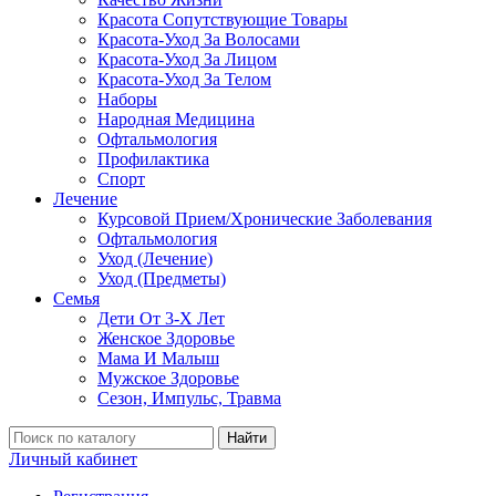
Красота Сопутствующие Товары
Красота-Уход За Волосами
Красота-Уход За Лицом
Красота-Уход За Телом
Наборы
Народная Медицина
Офтальмология
Профилактика
Спорт
Лечение
Курсовой Прием/Хронические Заболевания
Офтальмология
Уход (Лечение)
Уход (Предметы)
Семья
Дети От 3-Х Лет
Женское Здоровье
Мама И Малыш
Мужское Здоровье
Сезон, Импульс, Травма
Найти
Личный кабинет