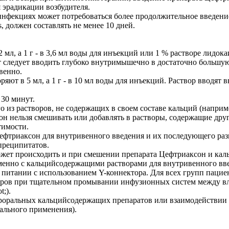
 эрадикации возбудителя.
инфекциях может потребоваться более продолжительное введени
, должен составлять не менее 10 дней.
2 мл, а 1 г - в 3,6 мл воды для инъекций или 1 % растворе ли
т следует вводить глубоко внутримышечно в достаточно большую 
венно.
ряют в 5 мл, а 1 г - в 10 мл воды для инъекций. Раствор вводят
 30 минут.
о из раство­ров, не содержащих в своем составе кальций (наприм
он нельзя смешивать или добавлять в раство­ры, содержащие дру
имо­сти.
Цефтриаксон для внутривенного введения и их последующего раз
преципитатов.
жет происхо­дить и при смешении препарата Цефтриаксон и кал
менно с кальцийсодержащими растворами для внутри­венного вв
 питании с использованием Y-коннектора. Для всех групп паци
ров при тщательном промывании инфузионных систем между вли
;).
ероральных кальцийсодержащих препаратов или взаимодействии
ального применения).