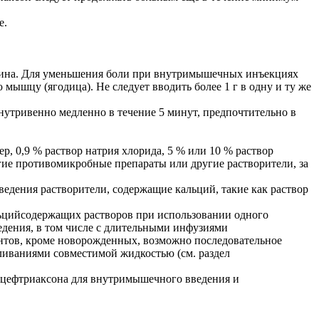
е.
докаина. Для уменьшения боли при внутримышечных инъекциях
мышцу (ягодица). Не следует вводить более 1 г в одну и ту же
 внутривенно медленно в течение 5 минут, предпочтительно в
ер, 0,9 % раствор натрия хлорида, 5 % или 10 % раствор
гие противомикробные препараты или другие раствори­тели, за
ведения растворители, содержащие кальций, такие как раствор
ьцийсодержащих раство­ров при использовании одного
едения, в том числе с длительными инфузиями
ентов, кроме новорожденных, возможно последовательное
ва­ниями совместимой жидкостью (см. раздел
 цефтриаксона для внутримышечного введения и