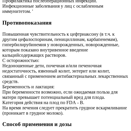
Профилактика послеоперационных инфекций.
Инфекционные заболевания у лиц с ослабленным
иммунитетом. '
Противопоказания
Повышенная чувствительность к цефтриаксону (в т.ч. к
другим цефалоспоринам, пенициллинам, карбапенемам),
гипербилирубинемия у новорожденных, новорожденные,
которым показано внутривенное введение
кальцийсодержащих растворов.
С осторожностью:
Недоношенные дети, почечная и/или печеночная
недостаточность, язвенный колит, энтерит или колит,
связанный с применением антибактериальных лекарственных
средств.
Беременность и лактация:
При беременности возможно, если ожидаемая польза для
матери превышает потенциальный вред для плода.
Категория действия на плод по FDА - В.
На время лечения следует прекратить грудное вскармливание
(проникает в грудное молоко).
Способ применения и дозы