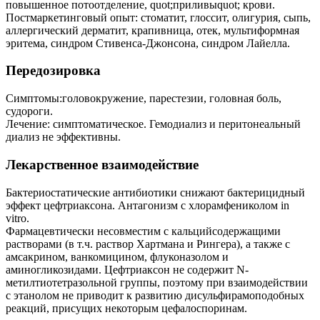
повышенное потоотделение, quot;приливыquot; крови.
Постмаркетинговый опыт: стоматит, глоссит, олигурия, сыпь,
аллергический дерматит, крапивница, отек, мультиформная
эритема, синдром Стивенса-Джонсона, синдром Лайелла.
Передозировка
Симптомы:головокружение, парестезии, головная боль,
судороги.
Лечение: симптоматическое. Гемодиализ и перитонеальный
диализ не эффективны.
Лекарственное взаимодействие
Бактериостатические антибиотики снижают бактерицидный
эффект цефтриаксона. Антагонизм с хлорамфениколом in
vitro.
Фармацевтически несовместим с кальцийсодержащими
растворами (в т.ч. раствор Хартмана и Рингера), а также с
амсакрином, ванкомицином, флуконазолом и
аминогликозидами. Цефтриаксон не содержит N-
метилтиотетразольной группы, поэтому при взаимодействии
с этанолом не приводит к развитию дисульфирамоподобных
реакций, присущих некоторым цефалоспоринам.