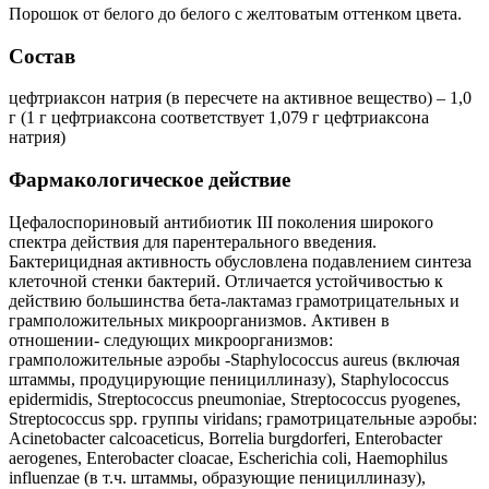
Порошок от белого до белого с желтоватым оттенком цвета.
Состав
цефтриаксон натрия (в пересчете на активное вещество) – 1,0
г (1 г цефтриаксона соответствует 1,079 г цефтриаксона
натрия)
Фармакологическое действие
Цефалоспориновый антибиотик III поколения широкого
спектра действия для парентерального введения.
Бактерицидная активность обусловлена подавлением синтеза
клеточной стенки бактерий. Отличается устойчивостью к
действию большинства бета-лактамаз грамотрицательных и
грамположительных микроорганизмов. Активен в
отношении- следующих микроорганизмов:
грамположительные аэробы -Staphylococcus aureus (включая
штаммы, продуцирующие пенициллиназу), Staphylococcus
epidermidis, Streptococcus pneumoniae, Streptococcus pyogenes,
Streptococcus spp. группы viridans; грамотрицательные аэробы:
Acinetobacter calcoaceticus, Borrelia burgdorferi, Enterobacter
aerogenes, Enterobacter cloacae, Escherichia coli, Haemophilus
influenzae (в т.ч. штаммы, образующие пенициллиназу),