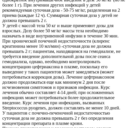
более 1 г). При лечении других инфекций у детей
рекомендуемая суточная доза - 50-75 мг/кг, разделенная на 2
приема (каждые 12 ч). Суммарная суточная доза у детей не
должна превышать 2 г.
У детей с массой тела 50 кг и выше применяют дозы для
взрослых. Дозу более 50 мг/кг массы тела необходимо
назначать в виде внутривенной инфузии в течение 30 мин.
При хронической почечной недостаточности (клиренс
креатинина менее 10 мл/мин) -суточная доза не должна
превышать 2 г; пациентам, находящимся на гемодиализе, не
требуется введение дополнительной дозы после сеанса
гемодиализа, однако, необходимо контролировать
концентрацию цефтриаксона в плазме, поскольку его
выведение у таких пациентов может замедляться (может
потребоваться коррекция дозы). Лечение цефтриаксоном
должно продолжаться еще как минимум 2 дня после
исчезновения симптомов и признаков инфекции. Курс
лечения обычно составляет 4-14 дней; при осложненных
инфекциях может потребоваться более продолжительное
введение. Курс лечения при инфекциях, вызванных
Streptococcus pyogenes, должен составлять не менее 10 дней.
У пациентов с почечно-печеночной недостаточностью
суточная доза не должна превышать 2 г без определения
концентрации препарата в плазме крови.