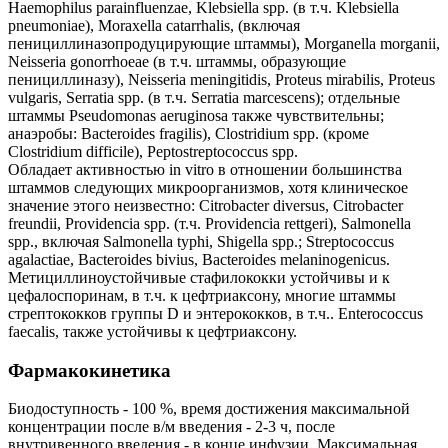
Haemophilus parainfluenzae, Klebsiella spp. (в т.ч. Klebsiella
pneumoniae), Moraxella catarrhalis, (включая
пенициллиназопродуцирующие штаммы), Morganella morganii,
Neisseria gonorrhoeae (в т.ч. штаммы, образующие
пенициллиназу), Neisseria meningitidis, Proteus mirabilis, Proteus
vulgaris, Serratia spp. (в т.ч. Serratia marcescens); отдельные
штаммы Pseudomonas aeruginosa также чувствительны;
анаэробы: Bacteroides fragilis), Clostridium spp. (кроме
Clostridium difficile), Peptostreptococcus spp.
Обладает активностью in vitro в отношении большинства
штаммов следующих микроорганизмов, хотя клиническое
значение этого неизвестно: Citrobacter diversus, Citrobacter
freundii, Providencia spp. (т.ч. Providencia rettgeri), Salmonella
spp., включая Salmonella typhi, Shigella spp.; Streptococcus
agalactiae, Bacteroides bivius, Bacteroides melaninogenicus.
Метициллиноустойчивые стафилококки устойчивы и к
цефалоспоринам, в т.ч. к цефтриаксону, многие штаммы
стрептококков группы D и энтерококков, в т.ч.. Enterococcus
faecalis, также устойчивы к цефтриаксону.
Фармакокинетика
Биодоступность - 100 %, время достижения максимальной
концентрации после в/м введения - 2-3 ч, после
внутривенного введения - в конце инфузии. Максимальная