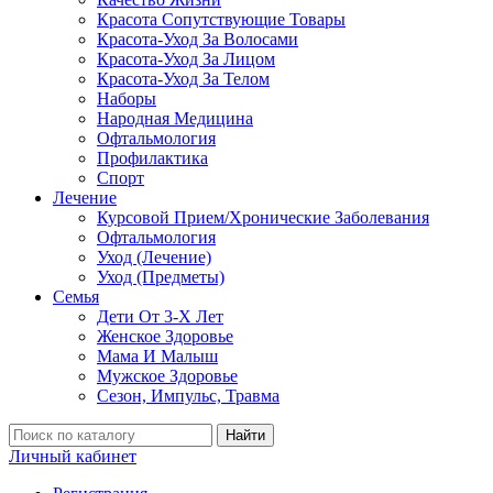
Красота Сопутствующие Товары
Красота-Уход За Волосами
Красота-Уход За Лицом
Красота-Уход За Телом
Наборы
Народная Медицина
Офтальмология
Профилактика
Спорт
Лечение
Курсовой Прием/Хронические Заболевания
Офтальмология
Уход (Лечение)
Уход (Предметы)
Семья
Дети От 3-Х Лет
Женское Здоровье
Мама И Малыш
Мужское Здоровье
Сезон, Импульс, Травма
Найти
Личный кабинет