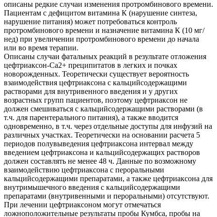
описаны редкие случаи изменения протромбинового времени.
Пациентам с дефицитом витамина К (нарушение синтеза,
нарушение питания) может потребоваться контроль
протромбинового времени и назначение витамина К (10 мг/
нед) при увеличении протромбинового времени до начала
или во время терапии.
Описаны случаи фатальных реакций в результате отложения
цефтриаксон-Са2+ преципитатов в легких и почках
новорожденных. Теоретически существует вероятность
взаимодействия цефтриаксона с кальцийсодержащими
растворами для внутривенного введения и у других
возрастных групп пациентов, поэтому цефтриаксон не
должен смешиваться с кальцийсодержащими растворами (в
т.ч. для парентерального питания), а также вводится
одновременно, в т.ч. через отдельные доступы для инфузий на
различных участках. Теоретически на основании расчета 5
периодов полувыведения цефтриаксона интервал между
введением цефтриаксона и кальцийсодержащих растворов
должен составлять не менее 48 ч. Данные по возможному
взаимодействию цефтриаксона с пероральными
кальцийсодержащими препаратами, а также цефтриаксона для
внутримышечного введения с кальцийсодержащими
препаратами (внутривенными и пероральными) отсутствуют.
При лечении цефтриаксоном могут отмечаться
ложноположительные результаты пробы Кумбса, пробы на