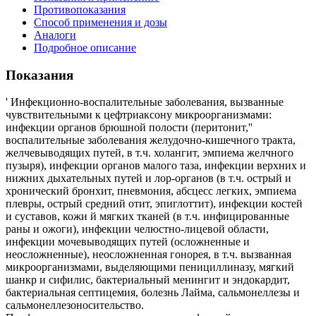
Противопоказания
Способ применения и дозы
Аналоги
Подробное описание
Показания
' Инфекционно-воспалительные заболевания, вызванные
чувствительными к цефтриаксону микроорганизмами:
инфекции органов брюшной полости (перитонит,''
воспалительные заболевания желудочно-кишечного тракта,
желчевыводящих путей, в т.ч. холангит, эмпиема желчного
пузыря), инфекции органов малого таза, инфекции верхних и
нижних дыхательных путей и лор-органов (в т.ч. острый и
хронический бронхит, пневмония, абсцесс легких, эмпиема
плевры, острый средний отит, эпиглоттит), инфекции костей
и суставов, кожи й мягких тканей (в т.ч. инфицированные
раны и ожоги), инфекции челюстно-лицевой области,
инфекции мочевыводящих путей (осложненные и
неосложненные), неосложненная гонорея, в т.ч. вызванная
микроорганизмами, выделяющими пенициллиназу, мягкий
шанкр и сифилис, бактериальный менингит и эндокардит,
бактериальная септицемия, болезнь Лайма, сальмонеллезы и
сальмонеллезоносительство.