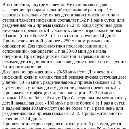
Внутривенно, внутримышечно. Не использовать для
разведения препарата кальцийсодержащие растворы! У
взрослых начальная суточная доза в зависимости от типа и
степени тяжести инфекции составляет 1-2 г 1 раз в сутки или
разделенная на 2 приема (каждые 12 ч), общая суточная доза
не должна превышать 4 г. Болезнь Лайма: взрослым и детям -
50 мг/кг (но не более 2 г) 1 раз в сутки в течение 14 дней.
При неосложненной гонорее - 250 мг внутримышечно
однократно. Для профилактики послеоперационных
осложнений - однократно 1 г за 30-60 мин до начала
операции. При операциях на толстой и прямой кишке
рекомендуется дополнительное введение препарата из группы
5-нитроимидазолов.
Доза для новорожденных - 20-50 мг/кг/сут. Для лечения
инфекций кожи и мягких тканей рекомендуемая суточная доза
у детей -50-75 мг/кг, разделенная на 2 приема (каждые 12 ч).
Суммарная суточная доза у детей не должна превышать 2 г.
При тяжелых инфекциях др. локализации - 25-37,5 мг/кг
каждые 12 ч, не более 2 г/сут. При бактериальном менингите у
детей начальная доза - 100 мг/кг (но не более 4 г) 1 раз в сутки,
в дальнейшем 100 мг/кг/сут (но не более 4 г) 1 раз в день или
разделенная на 2 приема (каждые 12 ч). Продолжительность
лечения - 7-14 дней.
При лечении острого среднего отита у детей рекомендуется
однократное внутримышечное введение в дозе 50 мг/кг (но не