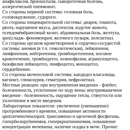
анафилаксия, бронхоспазм, сывороточ­ная болезнь,
аллергический пневмонит.
Со стороны нервной системы: головная боль,
головокружение, судороги.
Со стороны пищеварительной системы: диарея, тошнота,
рвота, нарушение вкуса, диспеп­сия, вздутие живота,
псевдомёмбранозный колит, абдоминальная боль, желтуха,
quot;сладж- феноменquot; желчного пузыря, холелитиаз.
Со стороны органов кроветворения и сердечно-сосудистой
системы: анемия (в т.ч. гемолитическая), лейкопения,
лимфопения, нейтропения, тромбоцитопения, носовое
кровоте­чение, тромбоцитоз, эозинофилия, агранулоцитоз,
базофилия лейкоцитоз, лимфоцитоз, моноцитоз,
сердцебиение.
Со стороны мочеполовой системы: кандидоз влагалища,
вагинит, глюкозурия, гематурия, нефролитиаз.
Местные реакции: при внутривенном введении - флебит,
болезненность, уплотнение по хо­ду вены; внутримышечное
введение - болезненность, ощущение тепла, стянутости или
уп­лотнение в месте введения.
Лабораторные показатели: увеличение (уменьшение)
протромбинового времени, повыше­ние активности
quot;печеночныхquot; трансаминаз и щелочной фосфатазы,
гипербилирубинемия, гиперкреатининемия, повышение
концентрации мочевины, наличие осадка в моче. Прочие: