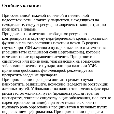
Особые указания
При сочетанной тяжелой почечной и печеночной
недостаточности, а также у пациентов, находящихся на
гемодиализе, следует регулярно .определять концентрацию
препарата в плазме.
При длительном лечении необходимо регулярно
контролировать картину периферической крови, показатели
функционального состояния печени и почек. В редких
случаях при УЗИ желчного пузыря отмечаются затемнения
(преципитаты кальциевой соли цефтриаксона), которые
исчезают после прекращения лечения. При развитии
симптомов или признаков, указывающих на возможное
заболевание желчного пузыря, или при наличии УЗИ-
признаков quot;сладж-феноменаquot; рекомендуется
прекратить введение препарата.
При применении препарата описаны редкие случаи
панкреатита, развившего, возможно, вследствие обструкций
желчных путей. У большинства пациентов имелись факторы
риска застоя желчных путей (предшествующая терапия
препаратом, тяжелые сопутствующие заболевания, полностью
парентеральное питание); при этом нельзя исключить
пусковую роль образования преципитатов в желчных путях
под влиянием цефтриаксона. При применении препарата