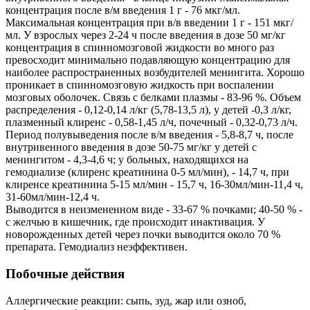
концентрация после в/м введения 1 г - 76 мкг/мл.
Максимальная концентрация при в/в введении 1 г - 151 мкг/
мл. У взрослых через 2-24 ч после введения в дозе 50 мг/кг
концентрация в спинномозговой жидкости во много раз
превосходит минимально подавляющую концентрацию для
наиболее распространенных возбудителей менингита. Хорошо
проникает в спинномозговую жидкость при воспалении
мозговых оболочек. Связь с белками плазмы - 83-96 %. Объем
распределения - 0,12-0,14 л/кг (5,78-13,5 л), у детей -0,3 л/кг,
плазменный клиренс - 0,58-1,45 л/ч, почечный - 0,32-0,73 л/ч.
Период полувыведения после в/м введения - 5,8-8,7 ч, после
внутривенного введения в дозе 50-75 мг/кг у детей с
менингитом - 4,3-4,6 ч; у больных, находящихся на
гемодиализе (клиренс креатинина 0-5 мл/мин), - 14,7 ч, при
клиренсе креатинина 5-15 мл/мин - 15,7 ч, 16-30мл/мин-11,4 ч,
31-60мл/мин-12,4 ч.
Выводится в неизмененном виде - 33-67 % почками; 40-50 % -
с желчью в кишечник, где происходит инактивация. У
новорожденных детей через почки выводится около 70 %
препарата. Гемодиализ неэффективен.
Побочные действия
Аллергические реакции: сыпь, зуд, жар или озноб,