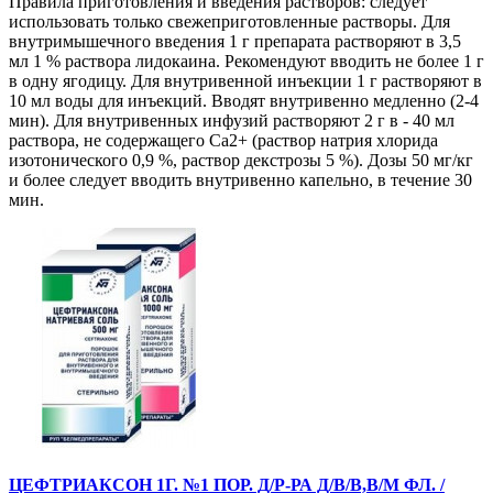
Правила приготовления и введения растворов: следует
использовать только свежеприготовленные растворы. Для
внутримышечного введения 1 г препарата растворяют в 3,5
мл 1 % раствора лидокаина. Рекомендуют вводить не более 1 г
в одну ягодицу. Для внутривенной инъекции 1 г растворяют в
10 мл воды для инъекций. Вводят внутривенно медленно (2-4
мин). Для внутривенных инфузий растворяют 2 г в - 40 мл
раствора, не содержащего Са2+ (раствор натрия хлорида
изотонического 0,9 %, раствор декстрозы 5 %). Дозы 50 мг/кг
и более следует вводить внутривенно капельно, в течение 30
мин.
ЦЕФТРИАКСОН 1Г. №1 ПОР. Д/Р-РА Д/В/В,В/М ФЛ. /