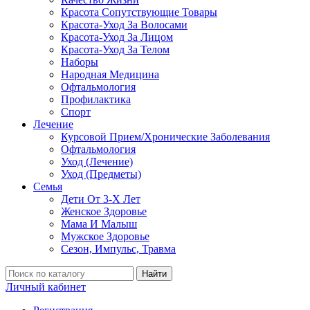
Красота Сопутствующие Товары
Красота-Уход За Волосами
Красота-Уход За Лицом
Красота-Уход За Телом
Наборы
Народная Медицина
Офтальмология
Профилактика
Спорт
Лечение
Курсовой Прием/Хронические Заболевания
Офтальмология
Уход (Лечение)
Уход (Предметы)
Семья
Дети От 3-Х Лет
Женское Здоровье
Мама И Малыш
Мужское Здоровье
Сезон, Импульс, Травма
Найти
Личный кабинет