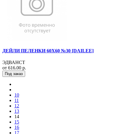
ДЕЙЛИ ПЕЛЕНКИ 60Х60 №30 [DAILEE]
ЭДВАНСТ
от 616.00 р.
Под заказ
10
11
12
13
14
15
16
17