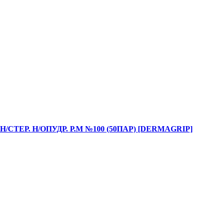
СТЕР. Н/ОПУДР. Р.M №100 (50ПАР) [DERMAGRIP]