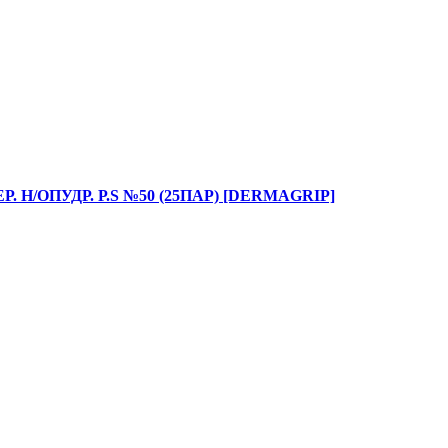
Н/ОПУДР. Р.S №50 (25ПАР) [DERMAGRIP]