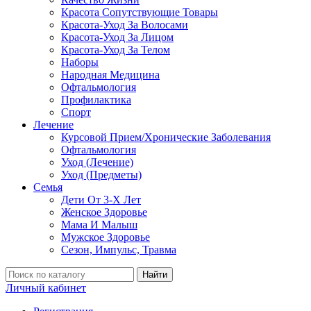
Красота Сопутствующие Товары
Красота-Уход За Волосами
Красота-Уход За Лицом
Красота-Уход За Телом
Наборы
Народная Медицина
Офтальмология
Профилактика
Спорт
Лечение
Курсовой Прием/Хронические Заболевания
Офтальмология
Уход (Лечение)
Уход (Предметы)
Семья
Дети От 3-Х Лет
Женское Здоровье
Мама И Малыш
Мужское Здоровье
Сезон, Импульс, Травма
Найти
Личный кабинет