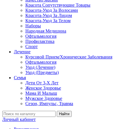
Красота Сопутствующие Товары
Красота-Уход За Волосами
Красота-Уход За Лицом
Красота-Уход За Телом
Наборы
Народная Медицина
Офтальмология
Профилактика
Спорт
Лечение
Курсовой Прием/Хронические Заболевания
Офтальмология
Уход (Лечение)
Уход (Предметы)
Семья
Дети От 3-Х Лет
Женское Здоровье
Мама И Малыш
Мужское Здоровье
Сезон, Импульс, Травма
Найти
Личный кабинет