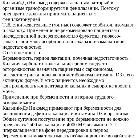
Кальций-Дз Никомед содержит аспартам, который в
организме трансформируется в фенилаланин. Поэтому
препарат не должны принимать пациенты с
фенилкетонурией.
Таблетки жевательные (мятные) содержат сорбитол, изомальт
и сахарозу. Применение не рекомендовано пациентам с
наследственной непереносимостью фруктозы, глюкозо-
галактозной мальабсорбцией или сахаразо-изомальтазной
недостаточностью.
С осторожностью
Беременность, период лактации, почечная недостаточность.
Кальция карбонат с колекальциферолом следует с
осторожностью назначать пациентам с саркоидозом,
вследствие риска повышения метаболизма витамина D3 в его
активную форму. У этих пациентов необходимо
контролировать концентрацию кальция в сыворотке крови и
моче.
Применение при беременности и в период грудного
вскармливания
Кальций-Дз Никомед применяют при беременности для
восполнения дефицита кальция и витамина D3 в организме.
Общее суточное поступление при беременности не должно
превышать 2500 мг кальция и 4000 ME витамина D. Г
иперкальциемия на фоне передозировки в период
беременности может оказывать неблагоприятное воздействие