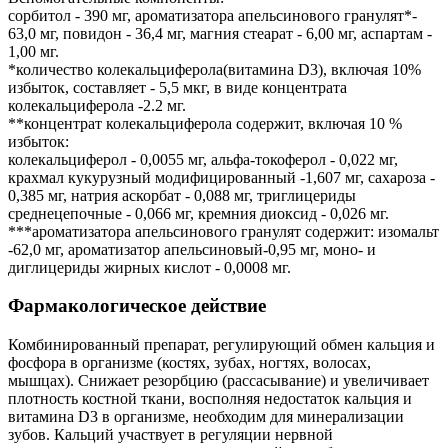
сорбитол - 390 мг, ароматизатора апельсинового гранулят*-
63,0 мг, повидон - 36,4 мг, магния стеарат - 6,00 мг, аспартам -
1,00 мг.
*количество колекальциферола(витамина D3), включая 10%
избыток, составляет - 5,5 мкг, в виде концентрата
колекальциферола -2.2 мг.
**концентрат колекальциферола содержит, включая 10 %
избыток:
колекальциферол - 0,0055 мг, альфа-токоферол - 0,022 мг,
крахмал кукурузный модифицированный -1,607 мг, сахароза -
0,385 мг, натрия аскорбат - 0,088 мг, триглицериды
среднецепочные - 0,066 мг, кремния диоксид - 0,026 мг.
***ароматизатора апельсинового гранулят содержит: изомальт
-62,0 мг, ароматизатор апельсиновый-0,95 мг, моно- и
диглицериды жирных кислот - 0,0008 мг.
Фармакологическое действие
Комбинированный препарат, регулирующий обмен кальция и
фосфора в организме (костях, зубах, ногтях, волосах,
мышцах). Снижает резорбцию (рассасывание) и увеличивает
плотность костной ткани, восполняя недостаток кальция и
витамина D3 в организме, необходим для минерализации
зубов. Кальций участвует в регуляции нервной