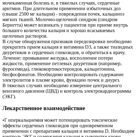
мочекаменная болезнь и, в тяжелых случаях, сердечные
аритмии. При длительном применении избыточных доз
(свыше 2500 мг кальция) - повреждения почек, кальциноз
мягких тканей. Молочно-щелочной синдром (синдром
Бернетта) может возникать у пациентов при приеме внутрь
большого количества кальция и хорошо всасываемых
щелочных растворов.
В случае обнаружения признаков передозировки необходимо
прекратить прием кальция и витамина D3, а также тиазидных
диуретиков и сердечных гликозидов, и обратиться к врачу.
Лечение: промывание желудка, восполнение потери
жидкости, применение петлевых диуретиков (например,
фуросемида), глюкокортикостероидов, кальцитонина,
бисфосфонатов. Необходимо контролировать содержание
электролитов в плазме крови, функцию почек и диурез.
В тяжелых случаях необходимо измерение центрального
венозного давления (ЦВД) и контроль электрокардиограммы
(ЭКГ).
Лекарственное взаимодействие
•Г иперкальциемия может потенцировать токсические
эффекты сердечных гликозидов при одновременном
применении с препаратами кальция и витамина D. Необходим
контроль ЭКГ и содержания кальция в сыворотке крови.