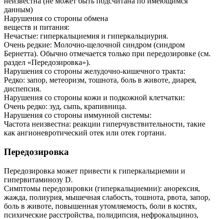
неизвестна (не может быть подсчитана по имеющимся
данным)
Нарушения со стороны обмена
веществ и питания:
Нечастые: гиперкальциемия и гиперкальциурия.
Очень редкие: Молочно-щелочной синдром (синдром
Бернетта). Обычно отмечается только при передозировке (см.
раздел «Передозировка»).
Нарушения со стороны желудочно-кишечного тракта:
Редко: запор, метеоризм, тошнота, боль в животе, диарея,
диспепсия.
Нарушения со стороны кожи и подкожной клетчатки:
Очень редко: зуд, сыпь, крапивница.
Нарушения со стороны иммунной системы:
Частота неизвестна: реакции гиперчувствительности, такие
как ангионевротический отек или отек гортани.
Передозировка
Передозировка может привести к гиперкальциемии и
гипервитаминозу D.
Симптомы передозировки (гиперкальциемии): анорексия,
жажда, полиурия, мышечная слабость, тошнота, рвота, запор,
боль в животе, повышенная утомляемость, боли в костях,
психические расстройства, полидипсия, нефрокальциноз,