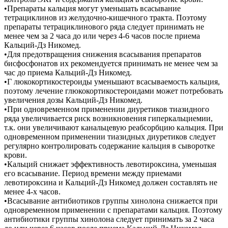
•Препараты кальция могут уменьшать всасывание
тетрациклинов из желудочно-кишечного тракта. Поэтому
препараты тетрациклинового ряда следует принимать не
менее чем за 2 часа до или через 4-6 часов после приема
Кальций-Дз Никомед.
•Для предотвращения снижения всасывания препаратов
бисфосфонатов их рекомендуется принимать не менее чем за
час до приема Кальций-Дз Никомед.
•Г люкокортикостероиды уменьшают всасываемость кальция,
поэтому лечение глюкокортикостероидами может потребовать
увеличения дозы Кальций-Дз Никомед.
•При одновременном применении диуретиков тиазидного
ряда увеличивается риск возникновения гиперкальциемии,
т.к. они увеличивают канальцевую реабсорбцию кальция. При
одновременном применении тиазидных диуретиков следует
регулярно контролировать содержание кальция в сыворотке
крови.
•Кальций снижает эффективность левотироксина, уменьшая
его всасывание. Период времени между приемами
левотироксина и Кальций-Дз Никомед должен составлять не
менее 4-х часов.
•Всасывание антибиотиков группы хинолона снижается при
одновременном применении с препаратами кальция. Поэтому
антибиотики группы хинолона следует принимать за 2 часа