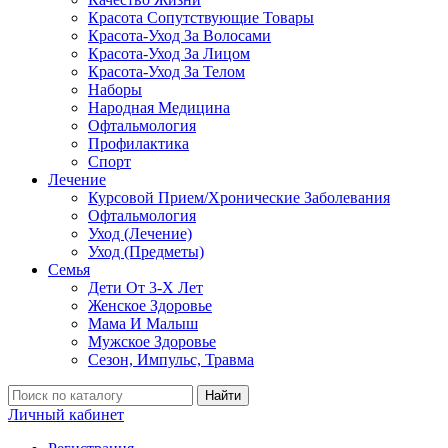
Красота Сопутствующие Товары
Красота-Уход За Волосами
Красота-Уход За Лицом
Красота-Уход За Телом
Наборы
Народная Медицина
Офтальмология
Профилактика
Спорт
Лечение
Курсовой Прием/Хронические Заболевания
Офтальмология
Уход (Лечение)
Уход (Предметы)
Семья
Дети От 3-Х Лет
Женское Здоровье
Мама И Малыш
Мужское Здоровье
Сезон, Импульс, Травма
Найти
Личный кабинет