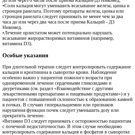
до или через 6 часов после приема Кальций-Дз Никомед.
•Соли кальция могут уменьшить всасывание железа, цинка и
стронция ранелата. Поэтому препараты железа, цинка или
стронция ранелата следует принимать не менее чем за два
часа до или через два часа после приема Кальций - Д3
Никомед.
•Лечение орлистатом может потенциально нарушать
всасывание жирорастворимых витаминов (например,
витамина D3).
Особые указания
При длительной терапии следует контролировать содержание
кальция и креатинина в сыворотке крови. Наблюдение
особенно важно у пациентов пожилого возраста при
одновременном лечении сердечными гликозидами и
диуретиками (см. раздел «Взаимодействие с другими
лекарственными препаратами и пищевыми продуктами») и у
пациентов с повышенной склонностью к образованию камней
в почках. В случаях гиперкальциемии или признаков
нарушения функции почек следует уменьшить дозу или
прекратить лечение.
•Витамин D3 следует принимать с осторожностью пациентам
с почечной недостаточностью. В этом случае необходимо
контролировать содержание кальция и фосфатов в сыворотке