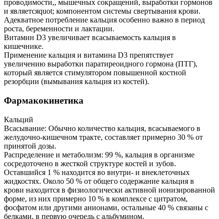
проводимости,, мышечных сокращений, выработки гормонов
и являетсяquot; компонентом системы свертывания крови.
Адекватное потребление кальция особенно важно в период
роста, беременности и лактации.
Витамин D3 увеличивает всасываемость кальция в
кишечнике.
Применение кальция и витамина D3 препятствует
увеличению выработки паратиреоидного гормона (ПТГ),
который является стимулятором повышенной костной
резорбции (вымывания кальция из костей).
Фармакокинетика
Кальций
Всасывание: Обычно количество кальция, всасываемого в
желудочно-кишечном тракте, составляет примерно 30 % от
принятой дозы.
Распределение и метаболизм: 99 %, кальция в организме
сосредоточено в жесткой структуре костей и зубов.
Оставшийся 1 % находится во внутри- и внеклеточных
жидкостях. Около 50 % от общего содержание кальция в
крови находится в физиологически активной ионизированной
форме, из них примерно 10 % в комплексе с цитратом,
фосфатом или другими анионами, остальные 40 % связаны с
белками, в первую очередь с альбумином.