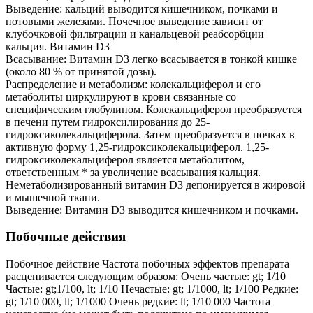
Выведение: кальций выводится кишечником, почками и
потовыми железами. Почечное выведение зависит от
клубочковой фильтрации и канальцевой реабсорбции
кальция. Витамин D3
Всасывание: Витамин D3 легко всасывается в тонкой кишке
(около 80 % от принятой дозы).
Распределение и метаболизм: колекальциферол и его
метаболиты циркулируют в крови связанные со
специфическим глобулином. Колекальциферол преобразуется
в печени путем гидроксилирования до 25-
гидроксиколекальциферола. Затем преобразуется в почках в
активную форму 1,25-гидроксиколекальциферол. 1,25-
гидроксиколекальциферол является метаболитом,
ответственным * за увеличение всасывания кальция.
Неметаболизированный витамин D3 депонируется в жировой
и мышечной ткани.
Выведение: Витамин D3 выводится кишечником и почками.
Побочные действия
Побочное действие Частота побочных эффектов препарата
расценивается следующим образом: Очень частые: gt; 1/10
Частые: gt;1/100, lt; 1/10 Нечастые: gt; 1/1000, lt; 1/100 Редкие:
gt; 1/10 000, lt; 1/1000 Очень редкие: lt; 1/10 000 Частота