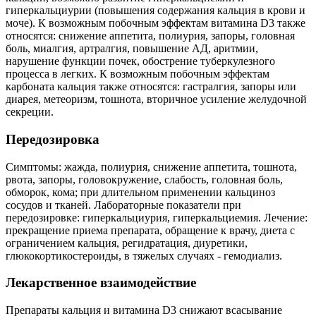
гиперкальциурии (повышения содержания кальция в крови и
моче). К возможным побочным эффектам витамина D3 также
относятся: снижение аппетита, полиурия, запоры, головная
боль, миалгия, артралгия, повышение АД, аритмии,
нарушение функции почек, обострение туберкулезного
процесса в легких. К возможным побочным эффектам
карбоната кальция также относятся: гастралгия, запоры или
диарея, метеоризм, тошнота, вторичное усиление желудочной
секреции.
Передозировка
Симптомы: жажда, полиурия, снижение аппетита, тошнота,
рвота, запоры, головокружение, слабость, головная боль,
обморок, кома; при длительном применении кальциноз
сосудов и тканей. Лабораторные показатели при
передозировке: гиперкальциурия, гиперкальциемия. Лечение:
прекращение приема препарата, обращение к врачу, диета с
ограничением кальция, регидратация, диуретики,
глюкокортикостероиды, в тяжелых случаях - гемодиализ.
Лекарственное взаимодействие
Препараты кальция и витамина D3 снижают всасывание