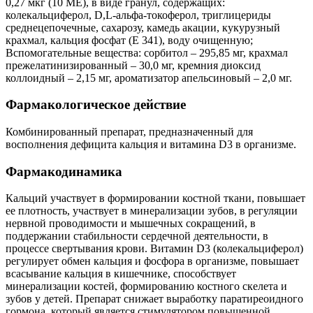
0,27 мкг (10 ME), в виде гранул, содержащих:
колекальциферол, D,L-альфа-токоферол, триглицериды
среднецепочечные, сахарозу, камедь акации, кукурузный
крахмал, кальция фосфат (Е 341), воду очищенную;
Вспомогательные вещества: сорбитол – 295,85 мг, крахмал
прежелатинизированный – 30,0 мг, кремния диоксид
коллоидный – 2,15 мг, ароматизатор апельсиновый – 2,0 мг.
Фармакологическое действие
Комбинированный препарат, предназначенный для
восполнения дефицита кальция и витамина D3 в организме.
Фармакодинамика
Кальций участвует в формировании костной ткани, повышает
ее плотность, участвует в минерализации зубов, в регуляции
нервной проводимости и мышечных сокращений, в
поддержании стабильности сердечной деятельности, в
процессе свертывания крови. Витамин D3 (колекальциферол)
регулирует обмен кальция и фосфора в организме, повышает
всасывание кальция в кишечнике, способствует
минерализации костей, формированию костного скелета и
зубов у детей. Препарат снижает выработку паратиреоидного
гормона, который является стимулятором повышенной