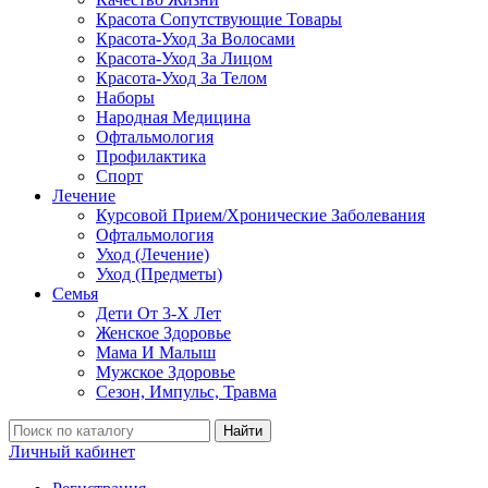
Красота Сопутствующие Товары
Красота-Уход За Волосами
Красота-Уход За Лицом
Красота-Уход За Телом
Наборы
Народная Медицина
Офтальмология
Профилактика
Спорт
Лечение
Курсовой Прием/Хронические Заболевания
Офтальмология
Уход (Лечение)
Уход (Предметы)
Семья
Дети От 3-Х Лет
Женское Здоровье
Мама И Малыш
Мужское Здоровье
Сезон, Импульс, Травма
Найти
Личный кабинет