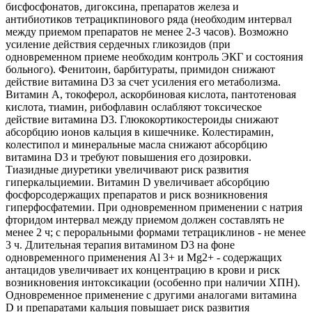
бисфосфонатов, дигоксина, препаратов железа и
антибиотиков тетрацикпинового ряда (необходим интервал
между приемом препаратов не менее 2-3 часов). Возможно
усиление действия сердечных гликозидов (при
одновременном приеме необходим контроль ЭКГ и состояния
больного). Фенитоин, барбитураты, примидон снижают
действие витамина D3 за счет усиления его метаболизма.
Витамин А, токоферол, аскорбиновая кислота, пантотеновая
кислота, тиамин, рибофлавин ослабляют токсическое
действие витамина D3. Глюкокортикостероиды снижают
абсорбцию ионов кальция в кишечнике. Колестирамин,
колестипол и минеральные масла снижают абсорбцию
витамина D3 и требуют повышения его дозировки.
Тиазидные диуретики увеличивают риск развития
гиперкальциемии. Витамин D увеличивает абсорбцию
фосфорсодержащих препаратов и риск возникновения
гиперфосфатемии. При одновременном применении с натрия
фторидом интервал между приемом должен составлять не
менее 2 ч; с пероральными формами тетрациклинов - не менее
3 ч. Длительная терапия витамином D3 на фоне
одновременного применения Аl 3+ и Mg2+ - содержащих
антацидов увеличивает их концентрацию в крови и риск
возникновения интоксикации (особенно при наличии ХПН).
Одновременное применение с другими аналогами витамина
D и препаратами кальция повышает риск развития