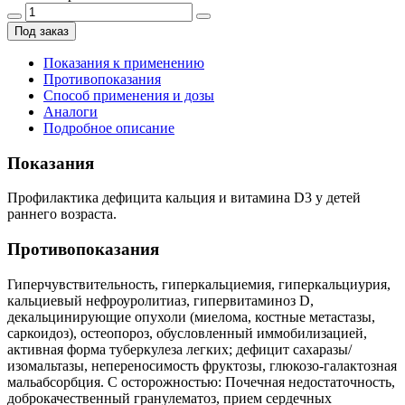
Под заказ
Показания к применению
Противопоказания
Способ применения и дозы
Аналоги
Подробное описание
Показания
Профилактика дефицита кальция и витамина D3 у детей
раннего возраста.
Противопоказания
Гиперчувствительность, гиперкальциемия, гиперкальциурия,
кальциевый нефроуролитиаз, гипервитаминоз D,
декальцинирующие опухоли (миелома, костные метастазы,
саркоидоз), остеопороз, обусловленный иммобилизацией,
активная форма туберкулеза легких; дефицит сахаразы/
изомальтазы, непереносимость фруктозы, глюкозо-галактозная
мальабсорбция. С осторожностью: Почечная недостаточность,
доброкачественный гранулематоз, прием сердечных