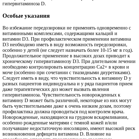
гипервитаминоза D.
Особые указания
Во избежание передозировки не применять одновременно с
витаминными комплексами, содержащими кальций и
витамин D3. При профилактическом применении витамина
D3 необходимо иметь в виду возможность передозировки,
особенно у детей (не следует назначать более 10-15 мг в год).
Продолжительное применение в высоких дозах приводит к
хроническому гипервитаминозу D3. При длительном лечении
необходимо контролировать концентрацию Са2+ в крови и
моче (особенно при сочетании с тиазидными диуретиками).
Следует иметь в виду, что чувствительность к витамину D у
разных пациентов индивидуальна и у ряда пациентов прием
даже терапевтических доз может вызвать явления
гипервитаминоза. Чувствительность новорожденных к
витамину D может быть различной, некоторые из них могут
быть чувствительными даже к очень низким дозам, поэтому
профилактика должна проводиться под контролем врача.
Новорожденные, находящиеся на грудном вскармливании,
особенно рожденные матерями с темной кожей и/или
получавшие недостаточную инсоляцию, имеют высокий риск
возникновения дефицита витамина D. Влияние на