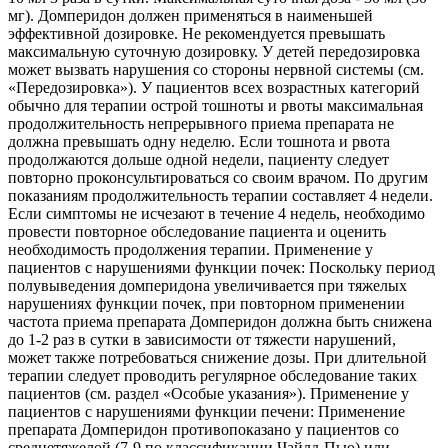
мг). Домперидон должен применяться в наименьшей
эффективной дозировке. Не рекомендуется превышать
максимальную суточную дозировку. У детей передозировка
может вызвать нарушения со стороны нервной системы (см.
«Передозировка»). У пациентов всех возрастных категорий
обычно для терапии острой тошноты и рвоты максимальная
продолжительность непрерывного приема препарата не
должна превышать одну неделю. Если тошнота и рвота
продолжаются дольше одной недели, пациенту следует
повторно проконсультироваться со своим врачом. По другим
показаниям продолжительность терапии составляет 4 недели.
Если симптомы не исчезают в течение 4 недель, необходимо
провести повторное обследование пациента и оценить
необходимость продолжения терапии. Применение у
пациентов с нарушениями функции почек: Поскольку период
полувыведения домперидона увеличивается при тяжелых
нарушениях функции почек, при повторном применении
частота приема препарата Домперидон должна быть снижена
до 1-2 раз в сутки в зависимости от тяжести нарушений,
может также потребоваться снижение дозы. При длительной
терапии следует проводить регулярное обследование таких
пациентов (см. раздел «Особые указания»). Применение у
пациентов с нарушениями функции печени: Применение
препарата Домперидон противопоказано у пациентов со
среднетяжелой (7-9 по классификации Чайлд-Пью) или