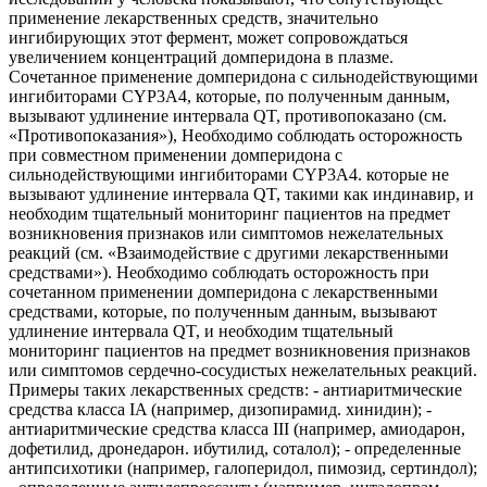
применение лекарственных средств, значительно
ингибирующих этот фермент, может сопровождаться
увеличением концентраций домперидона в плазме.
Сочетанное применение домперидона с сильнодействующими
ингибиторами CYP3A4, которые, по полученным данным,
вызывают удлинение интервала QT, противопоказано (см.
«Противопоказания»), Необходимо соблюдать осторожность
при совместном применении домперидона с
сильнодействующими ингибиторами CYP3A4. которые не
вызывают удлинение интервала QT, такими как индинавир, и
необходим тщательный мониторинг пациентов на предмет
возникновения признаков или симптомов нежелательных
реакций (см. «Взаимодействие с другими лекарственными
средствами»). Необходимо соблюдать осторожность при
сочетанном применении домперидона с лекарственными
средствами, которые, по полученным данным, вызывают
удлинение интервала QT, и необходим тщательный
мониторинг пациентов на предмет возникновения признаков
или симптомов сердечно-сосудистых нежелательных реакций.
Примеры таких лекарственных средств: - антиаритмические
средства класса IA (например, дизопирамид. хинидин); -
антиаритмические средства класса III (например, амиодарон,
дофетилид, дронедарон. ибутилид, соталол); - определенные
антипсихотики (например, галоперидол, пимозид, сертиндол);