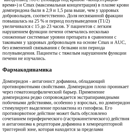
время») и Сmах (максимальная концентрация) в плазме крови
домперидона были в 2,9 и 1,5 раза выше, чем у здоровых
добровольцев, соответственно. Доля несвязанной фракции
повышалась на 25 % и период полувыведения (Т1/2)
увеличивался с 15 до 23 часов. У пациентов с легким
нарушением функции печени отмечались несколько
сниженные системные уровни препарата в сравнении с
таковыми у здоровых добровольцев на основе Сmах и AUC,
без изменений связывания с белками или периода
полувыведения. Пациенты с тяжелым нарушением функции
печени не изучались.
Фармакодинамика
Домперидон - антагонист дофамина, обладающий
противорвотными свойствами. Домперидон плохо проникает
через гематоэнцефалический барьер. Применение
домперидона редко сопровождается экстрапирамидными
побочными действиями, особенно у взрослых, но домперидон
стимулирует выделение пролактина из гипофиза. Его
противорвотное действие может быть обусловлено
сочетанием периферического (гастрокинетического) действия
и антагонизма к рецепторам дофамина в хеморецепторной
триггерной зоне, которая находится за пределами