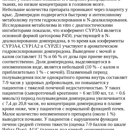
тканях, но низкие концентрации в головном мозге.
Небольшие количества препарата проникают через плаценту у
крыс. Домперидон подвергается быстрому и интенсивному
метаболизму путем гидроксилирования и N-деалкилирования.
Исследования метаболизма in vitro с диагностическими
ингибиторами показали, что изофермент CYP3A4 является
основной формой цитохрома Р450, участвующей в N-
деалкилировании домперидона, в то время как изоферменты
CYP3A4, CYP1А2 и CYP2E1 участвуют в ароматическом
гидроксилировании домперидона. Выведение с мочой и
калом составляет 31 % и 66 % от дозы при приеме внутрь,
соответственно. Доля домперидона, выделяющегося в
неизмененном виде, является небольшой (10 % - с калом и
приблизительно 1 % - с мочой). Плазменный период
полувыведения после однократного приема внутрь составляет
7-9 часов у здоровых добровольцев, но повышается у
пациентов с тяжелой почечной недостаточностью. У таких
пациентов (сывороточный креатинин > 6 мг/100 мл, т.е. > 0.6
ммоль/л) период полувыведения домперидона увеличивается
с 7,4 до 20,8 часов, но концентрации домперидона в плазме
крови ниже, чем у пациентов с нормальной функцией почек.
Малое количество неизмененного препарата (около 1 %)
выводится почками. У пациентов с нарушением функции
печени средней степени тяжести (оценка 7-9 баллов по шкале
Чайлд-Пью), AUC (площадь под кривой «концентрация-