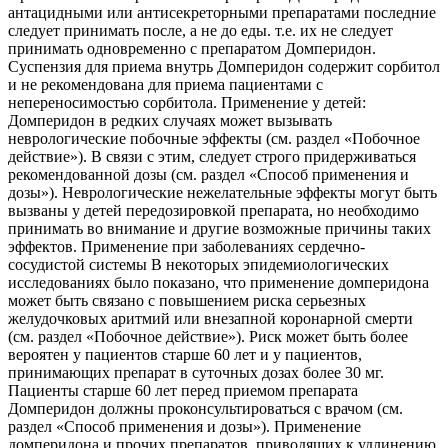
антацидными или антисекреторными препаратами последние
следует принимать после, а не до еды. т.е. их не следует
принимать одновременно с препаратом Домперидон.
Суспензия для приема внутрь Домперидон содержит сорбитол
и не рекомендована для приема пациентами с
непереносимостью сорбитола. Применение у детей:
Домперидон в редких случаях может вызывать
неврологические побочные эффекты (см. раздел «Побочное
действие»). В связи с этим, следует строго придерживаться
рекомендованной дозы (см. раздел «Способ применения и
дозы»). Неврологические нежелательные эффекты могут быть
вызваны у детей передозировкой препарата, но необходимо
принимать во внимание и другие возможные причины таких
эффектов. Применение при заболеваниях сердечно-
сосудистой системы В некоторых эпидемиологических
исследованиях было показано, что применение домперидона
может быть связано с повышением риска серьезных
желудочковых аритмий или внезапной коронарной смерти
(см. раздел «Побочное действие»). Риск может быть более
вероятен у пациентов старше 60 лет и у пациентов,
принимающих препарат в суточных дозах более 30 мг.
Пациенты старше 60 лет перед приемом препарата
Домперидон должны проконсультироваться с врачом (см.
раздел «Способ применения и дозы»). Применение
домперидона и прочих препаратов, приводящих к удлинению