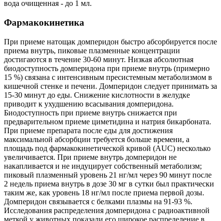
вода очищенная - до 1 мл.
Фармакокинетика
При приеме натощак домперидон быстро абсорбируется после
приема внутрь, пиковые плазменные концентрации
достигаются в течение 30-60 минут. Низкая абсолютная
биодоступность домперидона при приеме внутрь (примерно
15 %) связана с интенсивным пресистемным метаболизмом в
кишечной стенке и печени. Домперидон следует принимать за
15-30 минут до еды. Снижение кислотности в желудке
приводит к ухудшению всасывания домперидона.
Биодоступность при приеме внутрь снижается при
предварительном приеме циметидина и натрия бикарбоната.
При приеме препарата после еды для достижения
максимальной абсорбции требуется больше времени, а
площадь под фармакокинетической кривой (AUC) несколько
увеличивается. При приеме внутрь домперидон не
накапливается и не индуцирует собственный метаболизм;
пиковый плазменный уровень 21 нг/мл через 90 минут после
2 недель приема внутрь в дозе 30 мг в сутки был практически
таким же, как уровень 18 нг/мл после приема первой дозы.
Домперидон связывается с белками плазмы на 91-93 %.
Исследования распределения домперидона с радиоактивной
меткой у животных показали его широкое распределение в