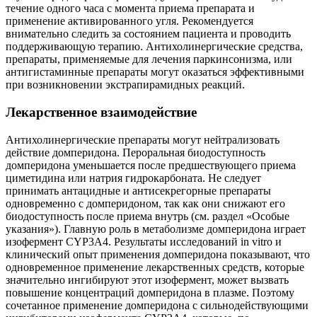
течение одного часа с момента приема препарата и
применение активированного угля. Рекомендуется
внимательно следить за состоянием пациента и проводить
поддерживающую терапию. Антихолинергические средства,
препараты, применяемые для лечения паркинсонизма, или
антигистаминные препараты могут оказаться эффективными
при возникновении экстрапирамидных реакций.
Лекарственное взаимодействие
Антихолинергические препараты могут нейтрализовать
действие домперидона. Пероральная биодоступность
домперидона уменьшается после предшествующего приема
циметидина или натрия гидрокарбоната. Не следует
принимать антацидные и антисекрегорные препараты
одновременно с домперидоном, так как они снижают его
биодоступность после приема внутрь (см. раздел «Особые
указания»). Главную роль в метаболизме домперидона играет
изофермент CYP3A4. Результаты исследований in vitro и
клинический опыт применения домперидона показывают, что
одновременное применение лекарственных средств, которые
значительно ингибируют этот изофермент, может вызвать
повышение концентраций домперидона в плазме. Поэтому
сочетанное применение домперидона с сильнодействующими