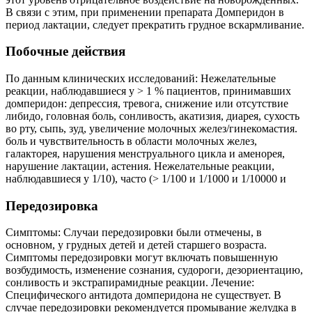
В связи с этим, при применении препарата Домперидон в
период лактации, следует прекратить грудное вскармливание.
Побочные действия
По данным клинических исследований: Нежелательные
реакции, наблюдавшиеся у > 1 % пациентов, принимавших
домперидон: депрессия, тревога, снижение или отсутствие
либидо, головная боль, сонливость, акатизия, диарея, сухость
во рту, сыпь, зуд, увеличение молочных желез/гинекомастия.
боль и чувствительность в области молочных желез,
галакторея, нарушения менструального цикла и аменорея,
нарушение лактации, астения. Нежелательные реакции,
наблюдавшиеся у 1/10), часто (> 1/100 и 1/1000 и 1/10000 и
Передозировка
Симптомы: Случаи передозировки были отмечены, в
основном, у грудных детей и детей старшего возраста.
Симптомы передозировки могут включать повышенную
возбудимость, изменение сознания, судороги, дезориентацию,
сонливость и экстрапирамидные реакции. Лечение:
Специфического антидота домперидона не существует. В
случае передозировки рекомендуется промывание желудка в