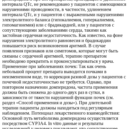
интервала QTc, не рекомендовано у пациентов с имеющимися
нарушениями проводимости, в частности, удлинением
интервала QTc, и у пациентов с выраженными нарушениями
электролитного баланса (гипокалиемия, гиперкалиемия,
гипомагниемия) или с брадикардией, или у пациентов с
сопутствующими заболеваниями сердца, такими как
застойная сердечная недостаточность. Как известно, на фоне
нарушения электролитного равновесия и брадикардии
повышается риск возникновения аритмий. В случае
появления признаков или симптомов, которые могут быть
связаны с сердечной аритмией, терапию препаратом
необходимо прекратить и проконсультироваться у врача.
Применение при заболеваниях почек: Так как очень
небольшой процент препарата выводится почками в
неизмененном виде, то коррекция разовой дозы у пациентов с
почечной недостаточностью не требуется. Однако, при
повторном назначении домперидона, частота применения
должна быть снижена до одного-двух раз в сутки, в
зависимости от тяжести нарушений функции почек (см.
раздел «Способ применения и дозы»). При длительной
терапии пациенты должны находиться под регулярным
наблюдением. Потенциал лекарственного взаимодействия:
Основной путь метаболизма домперидона осуществляется
посредством CYP3A4. In vitro данные и результаты
исследований у человека показывают, что сопутствующее