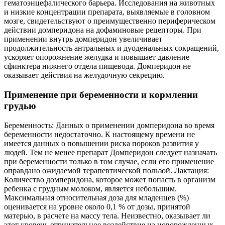
гематоэнцефалического барьера. Исследования на животных
и низкие концентрации препарата, выявляемые в головном
мозге, свидетельствуют о преимущественно периферическом
действии домперидона на дофаминовые рецепторы. При
применении внутрь домперидон увеличивает
продолжительность антральных и дуоденальных сокращений,
ускоряет опорожнение желудка и повышает давление
сфинктера нижнего отдела пищевода. Домперидон не
оказывает действия на желудочную секрецию.
Применение при беременности и кормлении
грудью
Беременность: Данных о применении домперидона во время
беременности недостаточно. К настоящему времени не
имеется данных о повышении риска пороков развития у
людей. Тем не менее препарат Домперидон следует назначать
при беременности только в том случае, если его применение
оправдано ожидаемой терапевтической пользой. Лактация:
Количество домперидона, которое может попасть в организм
ребенка с грудным молоком, является небольшим.
Максимальная относительная доза для младенцев (%)
оценивается на уровне около 0,1 % от дозы, принятой
матерью, в расчете на массу тела. Неизвестно, оказывает ли
этот уровень отрицательное воздействие на новорожденных.