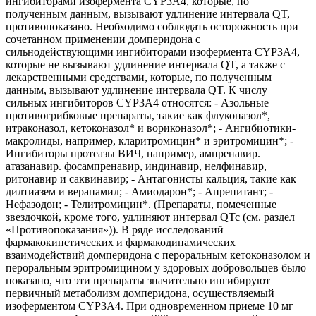
ингибиторами изофермента CYP3A4, которые, по
полученным данным, вызывают удлинение интервала QT,
противопоказано. Необходимо соблюдать осторожность при
сочетанном применении домперидона с
сильнодействующими ингибиторами изофермента CYP3A4,
которые не вызывают удлинение интервала QT, а также с
лекарственными средствами, которые, по полученным
данным, вызывают удлинение интервала QT. К числу
сильных ингибиторов CYP3A4 относятся: - Азольные
противогрибковые препараты, такие как флуконазол*,
итраконазол, кетоконазол* и вориконазол*; - Ангибиотики-
макролиды, например, кларитромицин* и эритромицин*; -
Ингибиторы протеазы ВИЧ, например, ампренавир.
атазанавир. фосампренавир, индинавир, нелфинавир,
ритонавир и саквинавир; - Антагонисты кальция, такие как
дилтиазем и верапамил; - Амиодарон*; - Апрепитант; -
Нефазодон; - Телитромицин*. (Препараты, помеченные
звездочкой, кроме того, удлиняют интервал QTc (см. раздел
«Противопоказания»)). В ряде исследований
фармакокинетических и фармакодинамических
взаимодействий домперидона с пероральным кетоконазолом и
пероральным эритромицином у здоровых добровольцев было
показано, что эти препараты значительно ингибируют
первичный метаболизм домперидона, осуществляемый
изоферментом CYP3A4. При одновременном приеме 10 мг