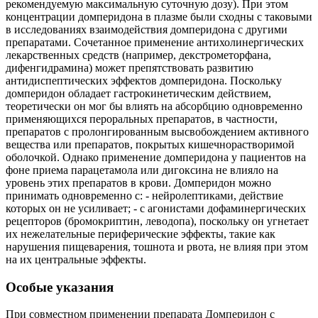
рекомендуемую максимальную суточную дозу). При этом
концентрации домперидона в плазме были сходны с таковыми
в исследованиях взаимодействия домперидона с другими
препаратами. Сочетанное применение антихолинергических
лекарственных средств (например, декстрометорфана,
дифенгидрамина) может препятствовать развитию
антидиспептических эффектов домперидона. Поскольку
домперидон обладает гастрокинетическим действием,
теоретически он мог бы влиять на абсорбцию одновременно
применяющихся пероральных препаратов, в частности,
препаратов с пролонгированным высвобождением активного
вещества или препаратов, покрытых кишечнорастворимой
оболочкой. Однако применение домперидона у пациентов на
фоне приема парацетамола или дигоксина не влияло на
уровень этих препаратов в крови. Домперидон можно
принимать одновременно с: - нейролептиками, действие
которых он не усиливает; - с агонистами дофаминергических
рецепторов (бромокриптин, леводопа), поскольку он угнетает
их нежелательные периферические эффекты, такие как
нарушения пищеварения, тошнота и рвота, не влияя при этом
на их центральные эффекты.
Особые указания
При совместном применении препарата Домперидон с