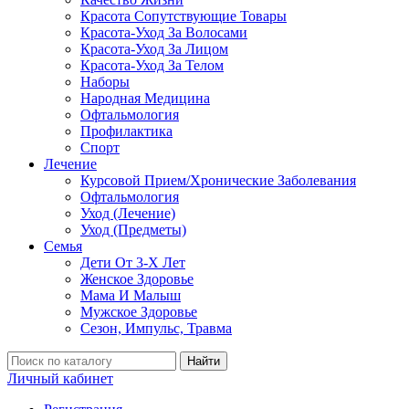
Красота Сопутствующие Товары
Красота-Уход За Волосами
Красота-Уход За Лицом
Красота-Уход За Телом
Наборы
Народная Медицина
Офтальмология
Профилактика
Спорт
Лечение
Курсовой Прием/Хронические Заболевания
Офтальмология
Уход (Лечение)
Уход (Предметы)
Семья
Дети От 3-Х Лет
Женское Здоровье
Мама И Малыш
Мужское Здоровье
Сезон, Импульс, Травма
Найти
Личный кабинет