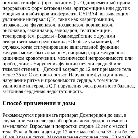
опухоль гипофиза (пролактинома); - Одновременный прием
пероральных форм кетоконазола, эритромицина или других
мощных ингибиторов изофермента CYP3A4, вызывающих
удлинение интервал QTc, таких как кларитромицин,
итраконазол, флуконазол, позаконазол, вориконазол,
ритонавир, саквинавир, амиодарон, телитромицин,
телапревир (см. разделы «Взаимодействие с другими
лекарственными средствами», «Особые указания»); - В
случаях, когда стимулирование двигательной функции
желудка может быть опасным, например, при желудочно-
кишечном кровотечении, механической непроходимости или
прободении; - Нарушения функции печени средней или
тяжелой степени; - Детский возраст до 12 лет при массе тела
менее 35 кг. С осторожностью: Нарушение функции почек,
нарушение ритма и проводимости сердца, в том числе
удлинение интервала QT, нарушения электролитного баланса,
застойная сердечная недостаточность.
Способ применения и дозы
Рекомендуется принимать препарат Домперидон до еды, в
случае приема после еды абсорбция домперидона немного
замедляется. Взрослые и подростки старше 12 лет с массой
тела 35 кг и более и дети до 12 лет с массой тела 35 кг и более:
10 мл 3 раза в сутки. Максимальная суточная доза - 30 мл (30