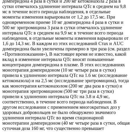
домперидона 4 раза в сутки и 200 мг кетоконазола 2 раза в
сутки отмечалось удлинение интервала QTc в среднем на 9,8
мс в течение всего периода наблюдения, в отдельные
моменты изменения варьировали от 1,2 до 17,5 мс. При
одновременном приеме 10 мг домперидона 4 раза в сутки и
500 мг эритромицина 3 раза в сутки отмечалось удлинение
интервала QTc в среднем на 9,9 мс в течение всего периода
наблюдения, в отдельные моменты изменения варьировали от
1,6 до 14,3 мс. В каждом из этих исследований Стах и AUC
домперидона были увеличены примерно в три раза (см. раздел
«Противопоказания»), В настоящее время не известно, какой
вклад в изменение интервала QTc вносят повышенные
концентрации домперидона в плазме. В этих исследованиях
монотерапия домперидоном (10 мг четыре раза в сутки)
привела к удлинению интервала QTc на 1.6 мс (исследование
кетоконазола) и на 2,5 мс (исследование эритромицина), тогда
как монотерапия кетоконазолом (200 мг два раза в сутки) и
монотерапия эритромицином (500 мг три раза в сутки)
привели к удлинению интервала QTc на 3.8 и 4,9 мс,
соответственно, в течение всего периода наблюдения. В
другом исследовании с применением многократных доз у
здоровых добровольцев не было обнаружено значимого
удлинения интервала QTc во время стационарной
монотерапии домперидоном (40 мг четыре раза в сутки, общая
суточная доза 160 мг, что существенно превышает