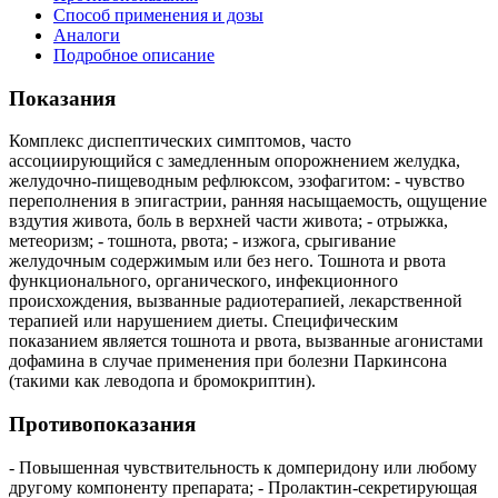
Способ применения и дозы
Аналоги
Подробное описание
Показания
Комплекс диспептических симптомов, часто
ассоциирующийся с замедленным опорожнением желудка,
желудочно-пищеводным рефлюксом, эзофагитом: - чувство
переполнения в эпигастрии, ранняя насыщаемость, ощущение
вздутия живота, боль в верхней части живота; - отрыжка,
метеоризм; - тошнота, рвота; - изжога, срыгивание
желудочным содержимым или без него. Тошнота и рвота
функционального, органического, инфекционного
происхождения, вызванные радиотерапией, лекарственной
терапией или нарушением диеты. Специфическим
показанием является тошнота и рвота, вызванные агонистами
дофамина в случае применения при болезни Паркинсона
(такими как леводопа и бромокриптин).
Противопоказания
- Повышенная чувствительность к домперидону или любому
другому компоненту препарата; - Пролактин-секретирующая