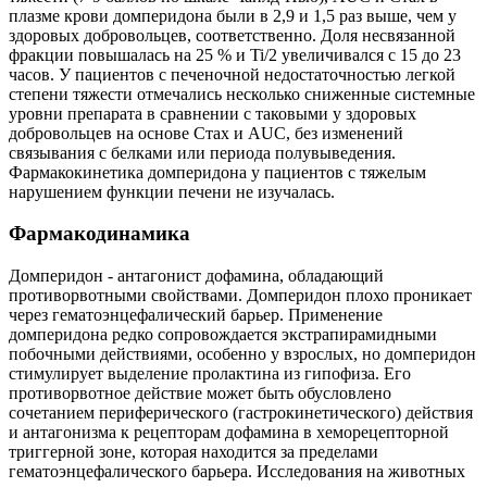
плазме крови домперидона были в 2,9 и 1,5 раз выше, чем у
здоровых добровольцев, соответственно. Доля несвязанной
фракции повышалась на 25 % и Ti/2 увеличивался с 15 до 23
часов. У пациентов с печеночной недостаточностью легкой
степени тяжести отмечались несколько сниженные системные
уровни препарата в сравнении с таковыми у здоровых
добровольцев на основе Стах и AUC, без изменений
связывания с белками или периода полувыведения.
Фармакокинетика домперидона у пациентов с тяжелым
нарушением функции печени не изучалась.
Фармакодинамика
Домперидон - антагонист дофамина, обладающий
противорвотными свойствами. Домперидон плохо проникает
через гематоэнцефалический барьер. Применение
домперидона редко сопровождается экстрапирамидными
побочными действиями, особенно у взрослых, но домперидон
стимулирует выделение пролактина из гипофиза. Его
противорвотное действие может быть обусловлено
сочетанием периферического (гастрокинетического) действия
и антагонизма к рецепторам дофамина в хеморецепторной
триггерной зоне, которая находится за пределами
гематоэнцефалического барьера. Исследования на животных