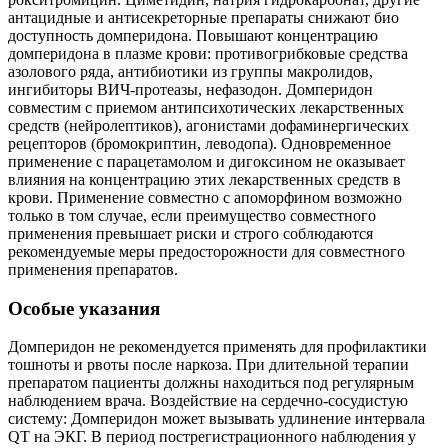
антацидные и антисекреторные препараты снижают био
доступность домперидона. Повышают концентрацию
домперидона в плазме крови: противогрибковые средства
азолового ряда, антибиотики из группы макролидов,
ингибиторы ВИЧ-протеазы, нефазодон. Домперидон
совместим с приемом антипсихотических лекарственных
средств (нейролептиков), агонистами дофаминергических
рецепторов (бромокриптин, леводопа). Одновременное
применение с парацетамолом и дигоксином не оказывает
влияния на концентрацию этих лекарственных средств в
крови. Применение совместно с апоморфином возможно
только в том случае, если преимущество совместного
применения превышает риски и строго соблюдаются
рекомендуемые меры предосторожности для совместного
применения препаратов.
Особые указания
Домперидон не рекомендуется применять для профилактики
тошноты и рвоты после наркоза. При длительной терапии
препаратом пациенты должны находиться под регулярным
наблюдением врача. Воздействие на сердечно-сосудистую
систему: Домперидон может вызывать удлинение интервала
QT на ЭКГ. В период пострегистрационного наблюдения у