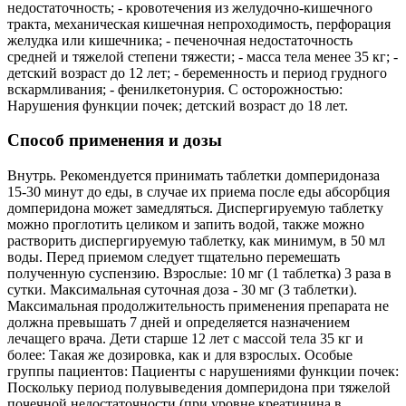
недостаточность; - кровотечения из желудочно-кишечного
тракта, механическая кишечная непроходимость, перфорация
желудка или кишечника; - печеночная недостаточность
средней и тяжелой степени тяжести; - масса тела менее 35 кг; -
детский возраст до 12 лет; - беременность и период грудного
вскармливания; - фенилкетонурия. С осторожностью:
Нарушения функции почек; детский возраст до 18 лет.
Способ применения и дозы
Внутрь. Рекомендуется принимать таблетки домперидоназа
15-30 минут до еды, в случае их приема после еды абсорбция
домперидона может замедляться. Диспергируемую таблетку
можно проглотить целиком и запить водой, также можно
растворить диспергируемую таблетку, как минимум, в 50 мл
воды. Перед приемом следует тщательно перемешать
полученную суспензию. Взрослые: 10 мг (1 таблетка) 3 раза в
сутки. Максимальная суточная доза - 30 мг (3 таблетки).
Максимальная продолжительность применения препарата не
должна превышать 7 дней и определяется назначением
лечащего врача. Дети старше 12 лет с массой тела 35 кг и
более: Такая же дозировка, как и для взрослых. Особые
группы пациентов: Пациенты с нарушениями функции почек:
Поскольку период полувыведения домперидона при тяжелой
почечной недостаточности (при уровне креатинина в