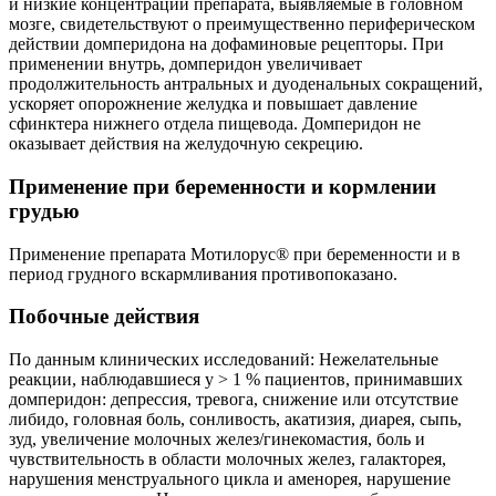
и низкие концентрации препарата, выявляемые в головном
мозге, свидетельствуют о преимущественно периферическом
действии домперидона на дофаминовые рецепторы. При
применении внутрь, домперидон увеличивает
продолжительность антральных и дуоденальных сокращений,
ускоряет опорожнение желудка и повышает давление
сфинктера нижнего отдела пищевода. Домперидон не
оказывает действия на желудочную секрецию.
Применение при беременности и кормлении
грудью
Применение препарата Мотилорус® при беременности и в
период грудного вскармливания противопоказано.
Побочные действия
По данным клинических исследований: Нежелательные
реакции, наблюдавшиеся у > 1 % пациентов, принимавших
домперидон: депрессия, тревога, снижение или отсутствие
либидо, головная боль, сонливость, акатизия, диарея, сыпь,
зуд, увеличение молочных желез/гинекомастия, боль и
чувствительность в области молочных желез, галакторея,
нарушения менструального цикла и аменорея, нарушение