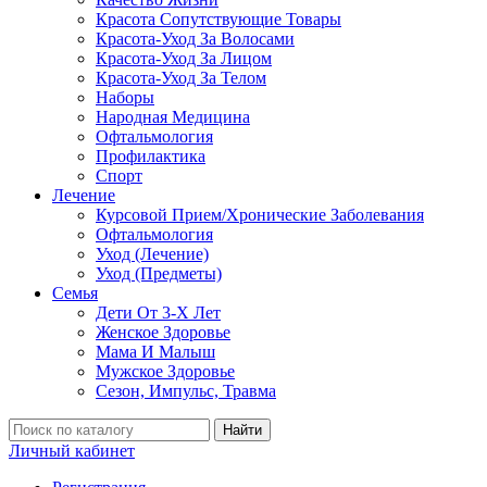
Красота Сопутствующие Товары
Красота-Уход За Волосами
Красота-Уход За Лицом
Красота-Уход За Телом
Наборы
Народная Медицина
Офтальмология
Профилактика
Спорт
Лечение
Курсовой Прием/Хронические Заболевания
Офтальмология
Уход (Лечение)
Уход (Предметы)
Семья
Дети От 3-Х Лет
Женское Здоровье
Мама И Малыш
Мужское Здоровье
Сезон, Импульс, Травма
Найти
Личный кабинет