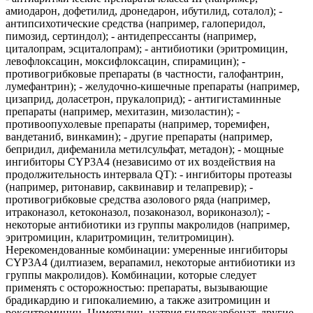
амиодарон, дофетилид, дронедарон, ибутилид, соталол); -
антипсихотические средства (например, галоперидол,
пимозид, сертиндол); - антидепрессанты (например,
циталопрам, эсциталопрам); - антибиотики (эритромицин,
левофлоксацин, моксифлоксацин, спирамицин); -
противогрибковые препараты (в частности, галофантрин,
лумефантрин); - желудочно-кишечные препараты (например,
цизаприд, доласетрон, прукалоприд); - антигистаминные
препараты (например, мехитазин, мизоластин); -
противоопухолевые препараты (например, торемифен,
вандетаниб, винкамин); - другие препараты (например,
бепридил, дифеманила метилсульфат, метадон); - мощные
ингибиторы CYP3A4 (независимо от их воздействия на
продолжительность интервала QT): - ингибиторы протеазы
(например, ритонавир, саквинавир и телапревир); -
противогрибковые средства азолового ряда (например,
итраконазол, кетоконазол, позаконазол, вориконазол); -
некоторые антибиотики из группы макролидов (например,
эритромицин, кларитромицин, телитромицин).
Нерекомендованные комбинации: умеренные ингибиторы
CYP3A4 (дилтиазем, верапамил, некоторые антибиотики из
группы макролидов). Комбинации, которые следует
применять с осторожностью: препараты, вызывающие
брадикардию и гипокалиемию, а также азитромицин и
рокситромицин. Циметидин, натрия гидрокарбонат, другие