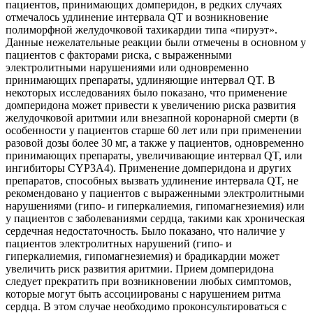
пациентов, принимающих домперидон, в редких случаях
отмечалось удлинение интервала QT и возникновение
полиморфной желудочковой тахикардии типа «пируэт».
Данные нежелательные реакции были отмечены в основном у
пациентов с факторами риска, с выраженными
электролитными нарушениями или одновременно
принимающих препараты, удлиняющие интервал QT. В
некоторых исследованиях было показано, что применение
домперидона может привести к увеличению риска развития
желудочковой аритмии или внезапной коронарной смерти (в
особенности у пациентов старше 60 лет или при применении
разовой дозы более 30 мг, а также у пациентов, одновременно
принимающих препараты, увеличивающие интервал QT, или
ингибиторы CYP3A4). Применение домперидона и других
препаратов, способных вызвать удлинение интервала QT, не
рекомендовано у пациентов с выраженными электролитными
нарушениями (гипо- и гиперкалиемия, гипомагнезиемия) или
у пациентов с заболеваниями сердца, такими как хроническая
сердечная недостаточность. Было показано, что наличие у
пациентов электролитных нарушений (гипо- и
гиперкалиемия, гипомагнезиемия) и брадикардии может
увеличить риск развития аритмии. Прием домперидона
следует прекратить при возникновении любых симптомов,
которые могут быть ассоциированы с нарушением ритма
сердца. В этом случае необходимо проконсультироваться с