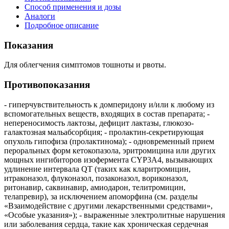
Способ применения и дозы
Аналоги
Подробное описание
Показания
Для облегчения симптомов тошноты и рвоты.
Противопоказания
- гиперчувствительность к домперидону и/или к любому из
вспомогательных веществ, входящих в состав препарата; -
непереносимость лактозы, дефицит лактазы, глюкозо-
галактозная мальабсорбция; - пролактин-секретирующая
опухоль гипофиза (пролактинома); - одновременный прием
пероральных форм кетокопазола, эритромицина или других
мощных ингибиторов изофермента CYP3А4, вызывающих
удлинение интервала QT (таких как кларитромицин,
итраконазол, флуконазол, позаконазол, вориконазол,
ритонавир, саквинавир, амиодарон, телитромицин,
телапревир), за исключением апоморфина (см. разделы
«Взаимодействие с другими лекарственными средствами»,
«Особые указания»); - выраженные электролитные нарушения
или заболевания сердца, такие как хроническая сердечная