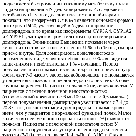
подвергается быстрому и интенсивному метаболизму путем
гидроксилирования и N-деалкилирования. Исследования
метаболизма in vitro с диагностическими ингибиторами
показали, что изофермент CYP3A4 является основной формой
цитохрома Р450, участвующей в N-деалкилировании
домперидона, в то время как изоферменты CYP3A4, CYP1A2
и CYP2E1 участвуют в ароматическом гидроксилировании
домперидона. Элиминация Выведение почками и через
кишечник составляет соответственно 31 % и 66 % от дозы при
приеме внутрь. Доля домперидона, выделяющегося в
неизмененном виде, является небольшой (10 % - выводится
кишечником и приблизительно 1 % - почками). Период
полувыведения из плазмы после однократного приема внутрь
составляет 7-9 часов у здоровых добровольцев, но повышается
у пациентов с тяжелой почечной недостаточностью. Особые
группы пациентов Пациенты с почечной недостаточностью У
пациентов с тяжелой почечной недостаточностью
(сывороточный креатинин > 6 мг/100 мл, т. е. > 0,6 ммоль/л)
период полувыведения домперидона увеличивается с 7,4 до
20,8 часов, но концентрации домперидона в плазме крови
ниже, чем у пациентов с нормальной функцией почек. Малое
количество неизмененного препарата (около 1 %) выводится
почками. Пациенты с печеночной недостаточностью У
пациентов с нарушением функции печени средней степени
тяжести (7-9 баллов по шкале Чайлд-Пью), AUC и Стах в