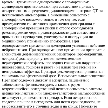
врачом. Применение одновременно с апоморфином:
Домперидон противопоказан при совместном приеме с
лекарственными средствами, удлиняющими интервал QT, за
исключением апоморфина. Применение совместно с
апоморфином возможно только в том случае, если
преимущество совместного применения домперидона с
апоморфином превышает риски и строго соблюдаются
рекомендуемые меры предосторожности для совместного
применения препаратов, упомянутые в инструкции по
медицинскому применению апоморфина. При
одновременном применении домперидон усиливает действие
нейролептиков. При одновременном применении препарата с
агонистами дофаминергических рецепторов (бромокриптин,
леводопа) домперидон угнетает нежелательные
периферические эффекты последних (такие как нарушение
пищеварения, тошнота и рвота), не влияя при этом на их
центральные эффекты. Препарат рекомендуется принимать в
минимальной эффективной дозе. Вспомогательные вещества:
Препарат содержит лактозу и аспартам, пациентам с
заболеванием фенилкетонурия, а также с редко
встречающейся наследственной непереносимостью лактозы,
дефицитом лактазы или глюкозо-галактозной мальабсорбцией
не следует принимать этот препарат. Если лекарственное
средство пришло в негодность или истек срок годности, не
выбрасывайте его в сточные воды и на улицу. Поместите