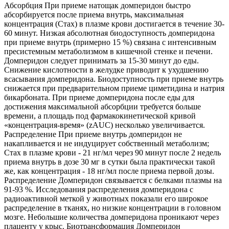
Абсорбция При приеме натощак домперидон быстро
абсорбируется после приема внутрь, максимальная
концентрация (Стах) в плазме крови достигается в течение 30-
60 минут. Низкая абсолютная биодоступность домперидона
при приеме внутрь (примерно 15 %) связана с интенсивным
пресистемным метаболизмом в кишечной стенке и печени.
Домперидон следует принимать за 15-30 минут до еды.
Снижение кислотности в желудке приводит к ухудшению
всасывания домперидона. Биодоступность при приеме внутрь
снижается при предварительном приеме циметидина и натрия
бикарбоната. При приеме домперидона после еды для
достижения максимальной абсорбции требуется больше
времени, а площадь под фармакокинетической кривой
«концентрация-время» (zAUC) несколько увеличивается.
Распределение При приеме внутрь домперидон не
накапливается и не индуцирует собственный метаболизм;
Стах в плазме крови - 21 нг/мл через 90 минут после 2 недель
приема внутрь в дозе 30 мг в сутки была практически такой
же, как концентрация - 18 нг/мл после приема первой дозы.
Распределение Домперидон связывается с белками плазмы на
91-93 %. Исследования распределения домперидона с
радиоактивной меткой у животных показали его широкое
распределение в тканях, но низкие концентрации в головном
мозге. Небольшие количества домперидона проникают через
плаценту у крыс. Биотрансформация Домперидон