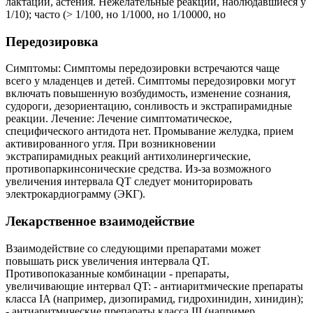
лактации, астения. Нежелательные реакции, наблюдавшиеся у
1/10); часто (> 1/100, но 1/1000, но 1/10000, но
Передозировка
Симптомы: Симптомы передозировки встречаются чаще
всего у младенцев и детей. Симптомы передозировки могут
включать повышенную возбудимость, изменение сознания,
судороги, дезориентацию, сонливость и экстрапирамидные
реакции. Лечение: Лечение симптоматическое,
специфического антидота нет. Промывание желудка, прием
активированного угля. При возникновении
экстрапирамидных реакций антихолинергические,
противопаркинсонические средства. Из-за возможного
увеличения интервала QT следует мониторировать
электрокардиограмму (ЭКГ).
Лекарственное взаимодействие
Взаимодействие со следующими препаратами может
повышать риск увеличения интервала QT.
Противопоказанные комбинации - препараты,
увеличивающие интервал QT: - антиаритмические препараты
класса IA (например, дизопирамид, гидрохинидин, хинидин);
- антиаритмические препараты класса III (например,