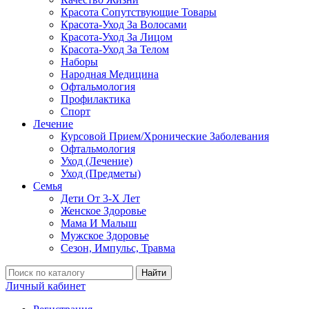
Красота Сопутствующие Товары
Красота-Уход За Волосами
Красота-Уход За Лицом
Красота-Уход За Телом
Наборы
Народная Медицина
Офтальмология
Профилактика
Спорт
Лечение
Курсовой Прием/Хронические Заболевания
Офтальмология
Уход (Лечение)
Уход (Предметы)
Семья
Дети От 3-Х Лет
Женское Здоровье
Мама И Малыш
Мужское Здоровье
Сезон, Импульс, Травма
Найти
Личный кабинет