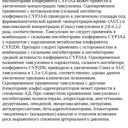
ингибиторами изофермента CYP3A4 может привести к
увеличению концентрации тамсулозина. Одновременное
применение с кетоконазолом (сильный ингибитор
изофермента CYP3A4) приводило к увеличению площади под
фармакокинетической кривой «концентрация-время» (AUC) и
максимальной концентрации (Сmах) тамсулозина в 2,8 и 2,2
раза, соответственно. Тамсулозин не следует применять в
комбинации с сильными ингибиторами изофермента CYP3A4
у пациентов с нарушением метаболизма изофермента
CYP2D6. Препарат следует применять с осторожностью в
комбинации с сильными ингибиторами и ингибиторами
средней активности изофермента CYP3A4. Одновременное
назначение тамсулозина и пароксетина, сильного ингибитора
изофермента CYP2D6, приводило к увеличению Сmах и AUC
тамсулозина в 1,3 и 1,6 раза, соответственно, однако данное
увеличение признано клинически незначимым.
Одновременное применение тамсулозина с другими
блокаторами альфа1-адренорецепторов может привести к
снижению АД. При совместном применении тамсулозина с
ингибиторами холинэстеразы, алпростадилом, анестетиками,
диуретиками, леводопой, миорелаксантами, нитратами,
антидепрессантами, бета-адреноблокаторами, блокаторами
«медленных» (кальциевых) каналов и этанолом возможен
риск выраженного снижения артериального давления.