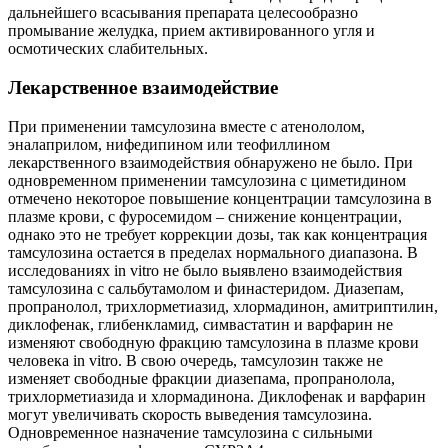
дальнейшего всасывания препарата целесообразно
промывание желудка, прием активированного угля и
осмотических слабительных.
Лекарственное взаимодействие
При применении тамсулозина вместе с атенололом,
эналаприлом, нифедипином или теофиллином
лекарственного взаимодействия обнаружено не было. При
одновременном применении тамсулозина с циметидином
отмечено некоторое повышение концентрации тамсулозина в
плазме крови, с фуросемидом – снижение концентрации,
однако это не требует коррекции дозы, так как концентрация
тамсулозина остается в пределах нормального диапазона. В
исследованиях in vitro не было выявлено взаимодействия
тамсулозина с сальбутамолом и финастеридом. Диазепам,
пропранолол, трихлорметиазид, хлормадинон, амитриптилин,
диклофенак, глибенкламид, симвастатин и варфарин не
изменяют свободную фракцию тамсулозина в плазме крови
человека in vitro. В свою очередь, тамсулозин также не
изменяет свободные фракции диазепама, пропранолола,
трихлорметиазида и хлормадинона. Диклофенак и варфарин
могут увеличивать скорость выведения тамсулозина.
Одновременное назначение тамсулозина с сильными