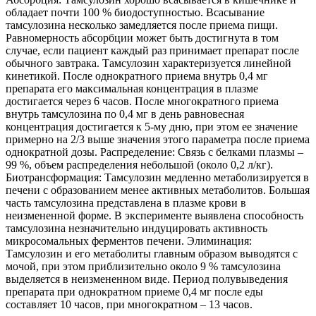
обладает почти 100 % биодоступностью. Всасывание
тамсулозина несколько замедляется после приема пищи.
Равномерность абсорбции может быть достигнута в том
случае, если пациент каждый раз принимает препарат после
обычного завтрака. Тамсулозин характеризуется линейной
кинетикой. После однократного приема внутрь 0,4 мг
препарата его максимальная концентрация в плазме
достигается через 6 часов. После многократного приема
внутрь тамсулозина по 0,4 мг в день равновесная
концентрация достигается к 5-му дню, при этом ее значение
примерно на 2/3 выше значения этого параметра после приема
однократной дозы. Распределение: Связь с белками плазмы –
99 %, объем распределения небольшой (около 0,2 л/кг).
Биотрансформация: Тамсулозин медленно метаболизируется в
печени с образованием менее активных метаболитов. Большая
часть тамсулозина представлена в плазме крови в
неизмененной форме. В эксперименте выявлена способность
тамсулозина незначительно индуцировать активность
микросомальных ферментов печени. Элиминация:
Тамсулозин и его метаболиты главным образом выводятся с
мочой, при этом приблизительно около 9 % тамсулозина
выделяется в неизмененном виде. Период полувыведения
препарата при однократном приеме 0,4 мг после еды
составляет 10 часов, при многократном – 13 часов.