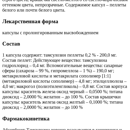
оттенком цвета, непрозрачные. Содержимое капсул – пеллеты
белого или почти белого цвета.
Лекарственная форма
капсулы с пролонгированным высвобождением
Состав
1 капсула содержит: тамсулозин пеллеты 0,2 % - 200,0 мг.
Состав пеллет: Действующее вещество: тамсулозина
гидрохлорид – 0,4 мг. Вспомогательные вещества: сахарные
сферы (сахароза – 99 %, гипромеллоза – 1 %) – 190,0 мг;
метакриловой кислоты и метакрилата сополимер [1:1]
(метакриловой кислоты сополимер) – 4,8 мг; этилцеллюлоза –
4,0 мг; макрогол (полиэтиленгликоль) – 0,8 мг. Состав корпуса
капсулы: краситель железа оксид черный – 0,0500 %; титана
диоксид – 2,0000 %; желатин – до 100 %. Состав крышечки
капсулы: краситель железа оксид желтый – 0,1000 %; титана
диоксид – 2,0000 %; желатин – до 100 %
Фармакокинетика
Абсорбция: Тамсулозин хорошо всасывается в кишечнике и