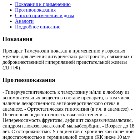
Показания к применению
Противопоказания
Способ применения и дозы
Аналоги
Подробное описание
Показания
Препарат Тамсулозин показан к применению у взрослых
мужчин для лечения дизурических расстройств, связанных с
доброкачественной гиперплазией предстательной железы
(ДГПЖ).
Противопоказания
- Гиперчувствительность к тамсулозину и/или к любому из
вспомогательных веществ в составе препарата, в том числе,
наличие лекарственного ангионевротического отека в
анамнезе. - Ортостатическая гипотензия (в т.ч. в анамнезе). -
Печеночная недостаточность тяжелой степени. -
Непереносимость фруктозы, дефицит сахаразы/изомальтазы,
синдром глюкозогалактозной мальабсорбции. - Возраст до 18
лет. С осторожностью: У пациентов с хронической почечной
недостаточностью в терминальной стадии (КК ниже 10 мл/