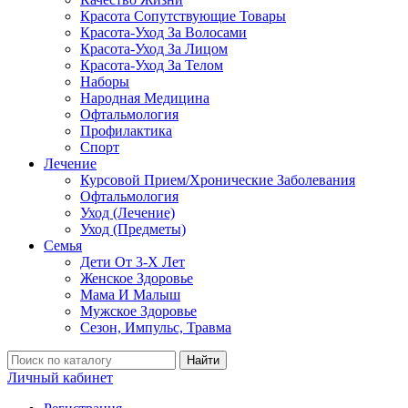
Красота Сопутствующие Товары
Красота-Уход За Волосами
Красота-Уход За Лицом
Красота-Уход За Телом
Наборы
Народная Медицина
Офтальмология
Профилактика
Спорт
Лечение
Курсовой Прием/Хронические Заболевания
Офтальмология
Уход (Лечение)
Уход (Предметы)
Семья
Дети От 3-Х Лет
Женское Здоровье
Мама И Малыш
Мужское Здоровье
Сезон, Импульс, Травма
Найти
Личный кабинет