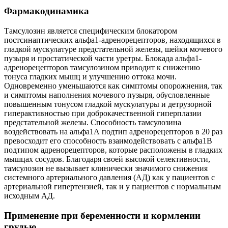
Фармакодинамика
Тамсулозин является специфическим блокатором
постсинаптических альфа1-адренорецепторов, находящихся в
гладкой мускулатуре предстательной железы, шейки мочевого
пузыря и простатической части уретры. Блокада альфа1-
адренорецепторов тамсулозином приводит к снижению
тонуса гладких мышц и улучшению оттока мочи.
Одновременно уменьшаются как симптомы опорожнения, так
и симптомы наполнения мочевого пузыря, обусловленные
повышенным тонусом гладкой мускулатуры и детрузорной
гиперактивностью при доброкачественной гиперплазии
предстательной железы. Способность тамсулозина
воздействовать на альфа1А подтип адренорецепторов в 20 раз
превосходит его способность взаимодействовать с альфа1В
подтипом адренорецепторов, которые расположены в гладких
мышцах сосудов. Благодаря своей высокой селективности,
тамсулозин не вызывает клинически значимого снижения
системного артериального давления (АД) как у пациентов с
артериальной гипертензией, так и у пациентов с нормальным
исходным АД.
Применение при беременности и кормлении
грудью