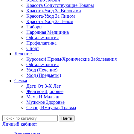
Красота Сопутствующие Товары
Красота-Уход За Волосами
Красота-Уход За Лицом
Красота-Уход За Телом
Наборы
Народная Медицина
Офтальмология
Профилактика
Спорт
Лечение
Курсовой Прием/Хронические Заболевания
Офтальмология
Уход (Лечение)
Уход (Предметы)
Семья
Дети От 3-Х Лет
Женское Здоровье
Мама И Малыш
Мужское Здоровье
Сезон, Импульс, Травма
Найти
Личный кабинет