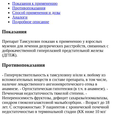
Показания к применению
Противопоказания
Способ применения и дозы
Аналоги
Подробное описание
Показания
Препарат Тамсулозин показан к применению у взрослых
мужчин для лечения дизурических расстройств, связанных с
доброкачественной гиперплазией предстательной железы
(ДГПЖ).
Противопоказания
- Гиперчувствительность к тамсулозину и/или к любому из
вспомогательных веществ в составе препарата, в том числе,
наличие лекарственного ангионевротического отека в
анамнезе. - Ортостатическая гипотензия (в т.ч. в анамнезе). -
Печеночная недостаточность тяжелой степени. -
Непереносимость фруктозы, дефицит сахаразы/изомальтазы,
синдром глюкозогалактозной мальабсорбции. - Возраст до 18
лет. С осторожностью: У пациентов с хронической почечной
недостаточностью в терминальной стадии (КК ниже 10 мл/