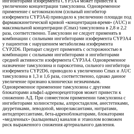
ингибиторами изофермента CYP3A4 может привести к
увеличению концентрации тамсулозина. Одновременное
применение с кетоконазолом (сильный ингибитор
изофермента CYP3A4) приводило к увеличению площади под
фармакокинетической кривой «концентрация-время» (AUC) и
максимальной концентрации (Сmах) тамсулозина в 2,8 и 2,2
раза, соответственно. Тамсулозин не следует применять в
комбинации с сильными ингибиторами изофермента CYP3A4
у пациентов с нарушением метаболизма изофермента
CYP2D6. Препарат следует применять с осторожностью в
комбинации с сильными ингибиторами и ингибиторами
средней активности изофермента CYP3A4. Одновременное
назначение тамсулозина и пароксетина, сильного ингибитора
изофермента CYP2D6, приводило к увеличению Сmах и AUC
тамсулозина в 1,3 и 1,6 раза, соответственно, однако данное
увеличение признано клинически незначимым.
Одновременное применение тамсулозина с другими
блокаторами альфа1-адренорецепторов может привести к
снижению АД. При совместном применении тамсулозина с
ингибиторами холинэстеразы, алпростадилом, анестетиками,
диуретиками, леводопой, миорелаксантами, нитратами,
антидепрессантами, бета-адреноблокаторами, блокаторами
«медленных» (кальциевых) каналов и этанолом возможен
риск выраженного снижения артериального давления.