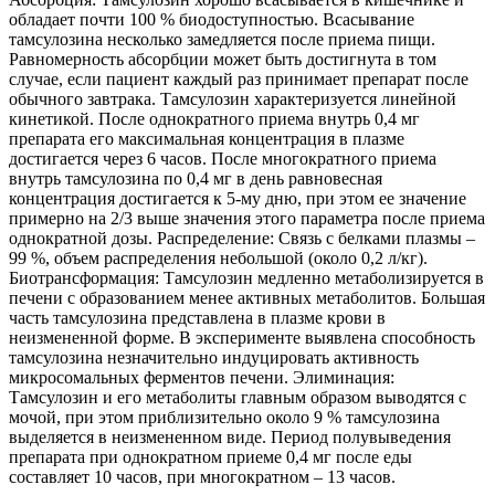
обладает почти 100 % биодоступностью. Всасывание
тамсулозина несколько замедляется после приема пищи.
Равномерность абсорбции может быть достигнута в том
случае, если пациент каждый раз принимает препарат после
обычного завтрака. Тамсулозин характеризуется линейной
кинетикой. После однократного приема внутрь 0,4 мг
препарата его максимальная концентрация в плазме
достигается через 6 часов. После многократного приема
внутрь тамсулозина по 0,4 мг в день равновесная
концентрация достигается к 5-му дню, при этом ее значение
примерно на 2/3 выше значения этого параметра после приема
однократной дозы. Распределение: Связь с белками плазмы –
99 %, объем распределения небольшой (около 0,2 л/кг).
Биотрансформация: Тамсулозин медленно метаболизируется в
печени с образованием менее активных метаболитов. Большая
часть тамсулозина представлена в плазме крови в
неизмененной форме. В эксперименте выявлена способность
тамсулозина незначительно индуцировать активность
микросомальных ферментов печени. Элиминация:
Тамсулозин и его метаболиты главным образом выводятся с
мочой, при этом приблизительно около 9 % тамсулозина
выделяется в неизмененном виде. Период полувыведения
препарата при однократном приеме 0,4 мг после еды
составляет 10 часов, при многократном – 13 часов.