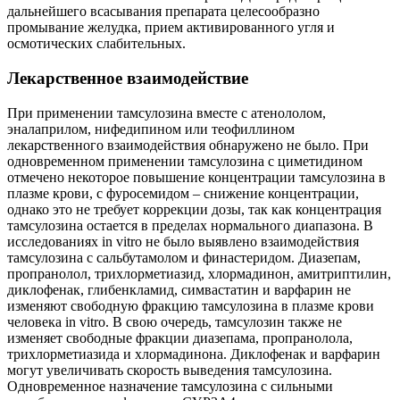
дальнейшего всасывания препарата целесообразно
промывание желудка, прием активированного угля и
осмотических слабительных.
Лекарственное взаимодействие
При применении тамсулозина вместе с атенололом,
эналаприлом, нифедипином или теофиллином
лекарственного взаимодействия обнаружено не было. При
одновременном применении тамсулозина с циметидином
отмечено некоторое повышение концентрации тамсулозина в
плазме крови, с фуросемидом – снижение концентрации,
однако это не требует коррекции дозы, так как концентрация
тамсулозина остается в пределах нормального диапазона. В
исследованиях in vitro не было выявлено взаимодействия
тамсулозина с сальбутамолом и финастеридом. Диазепам,
пропранолол, трихлорметиазид, хлормадинон, амитриптилин,
диклофенак, глибенкламид, симвастатин и варфарин не
изменяют свободную фракцию тамсулозина в плазме крови
человека in vitro. В свою очередь, тамсулозин также не
изменяет свободные фракции диазепама, пропранолола,
трихлорметиазида и хлормадинона. Диклофенак и варфарин
могут увеличивать скорость выведения тамсулозина.
Одновременное назначение тамсулозина с сильными