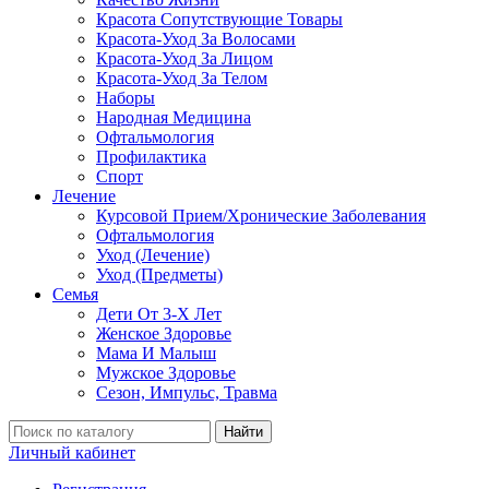
Красота Сопутствующие Товары
Красота-Уход За Волосами
Красота-Уход За Лицом
Красота-Уход За Телом
Наборы
Народная Медицина
Офтальмология
Профилактика
Спорт
Лечение
Курсовой Прием/Хронические Заболевания
Офтальмология
Уход (Лечение)
Уход (Предметы)
Семья
Дети От 3-Х Лет
Женское Здоровье
Мама И Малыш
Мужское Здоровье
Сезон, Импульс, Травма
Найти
Личный кабинет