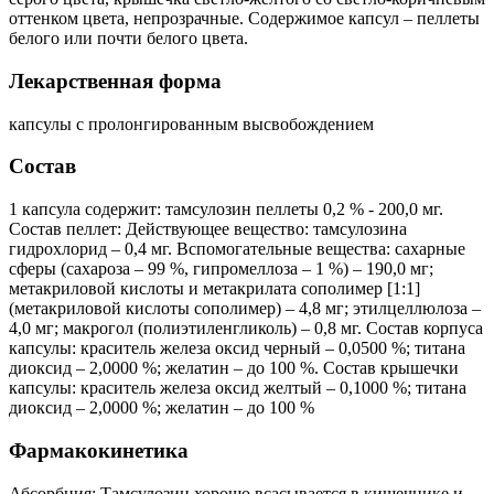
оттенком цвета, непрозрачные. Содержимое капсул – пеллеты
белого или почти белого цвета.
Лекарственная форма
капсулы с пролонгированным высвобождением
Состав
1 капсула содержит: тамсулозин пеллеты 0,2 % - 200,0 мг.
Состав пеллет: Действующее вещество: тамсулозина
гидрохлорид – 0,4 мг. Вспомогательные вещества: сахарные
сферы (сахароза – 99 %, гипромеллоза – 1 %) – 190,0 мг;
метакриловой кислоты и метакрилата сополимер [1:1]
(метакриловой кислоты сополимер) – 4,8 мг; этилцеллюлоза –
4,0 мг; макрогол (полиэтиленгликоль) – 0,8 мг. Состав корпуса
капсулы: краситель железа оксид черный – 0,0500 %; титана
диоксид – 2,0000 %; желатин – до 100 %. Состав крышечки
капсулы: краситель железа оксид желтый – 0,1000 %; титана
диоксид – 2,0000 %; желатин – до 100 %
Фармакокинетика
Абсорбция: Тамсулозин хорошо всасывается в кишечнике и