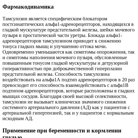
Фармакодинамика
Тамсулозин является специфическим блокатором
постсинаптических альфа1-адренорецепторов, находящихся в
гладкой мускулатуре предстательной железы, шейки мочевого
пузыря и простатической части уретры. Блокада альфа1-
адренорецепторов тамсулозином приводит к снижению
тонуса гладких мышц и улучшению оттока мочи.
Одновременно уменьшаются как симптомы опорожнения, так
и симптомы наполнения мочевого пузыря, обусловленные
повышенным тонусом гладкой мускулатуры и детрузорной
гиперактивностью при доброкачественной гиперплазии
предстательной железы. Способность тамсулозина
воздействовать на альфа1А подтип адренорецепторов в 20 раз
превосходит его способность взаимодействовать с альфа1В
подтипом адренорецепторов, которые расположены в гладких
мышцах сосудов. Благодаря своей высокой селективности,
тамсулозин не вызывает клинически значимого снижения
системного артериального давления (АД) как у пациентов с
артериальной гипертензией, так и у пациентов с нормальным
исходным АД.
Применение при беременности и кормлении
грудью