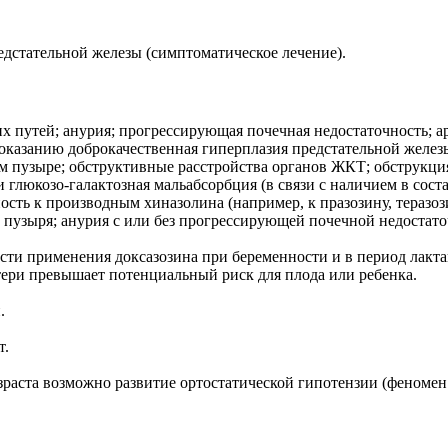
едстательной железы (симптоматическое лечение).
 путей; анурия; прогрессирующая почечная недостаточность; а
 к показанию доброкачественная гиперплазия предстательной жел
 пузыре; обструктивные расстройства органов ЖКТ; обструкци
глюкозо-галактозная мальабсорбция (в связи с наличием в состав
сть к производным хиназолина (например, к празозину, теразози
 пузыря; анурия с или без прогрессирующей почечной недостато
сти применения доксазозина при беременности и в период лакт
атери превышает потенциальный риск для плода или ребенка.
.
т.
зраста возможно развитие ортостатической гипотензии (феномен 