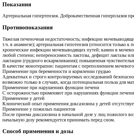
Показания
Артериальная гипертензия. Доброкачественная гиперплазия пр
Противопоказания
Тяжелая печеночная недостаточность; инфекции мочевыводящих
т.ч. в анамнезе); артериальная гипотензия (относится только
хронические инфекции мочевыводящих путей; камни в мочевом
любой степени; непереносимость лактозы, дефицит лактазы или 
лактации (грудного вскармливания); повышенная чувствительно
В качестве монотерапии: пациентам с переполнением мочевого
Применение при беременности и кормлении грудью
Адекватных и строго контролируемых исследований безопасно
возможно только в случаях, когда потенциальная польза для м
Применение при нарушениях функции печени
С осторожностью применяют при нарушениях функции печени
Применение у детей
Клинический опыт применения доксазозина у детей отсутствуе
Применение у пожилых пациентов
После приема доксазозина в начальной дозе у лиц пожилого во
начальную дозу рекомендуется принимать перед сном.
Способ применения и дозы