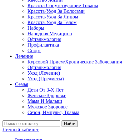
Красота Сопутствующие Товары
Красота-Уход За Волосами
Красота-Уход За Лицом
Красота-Уход За Телом
Наборы
Народная Медицина
Офтальмология
Профилактика
Спорт
Лечение
Курсовой Прием/Хронические Заболевания
Офтальмология
Уход (Лечение)
Уход (Предметы)
Семья
Дети От 3-Х Лет
Женское Здоровье
Мама И Малыш
Мужское Здоровье
Сезон, Импульс, Травма
Найти
Личный кабинет