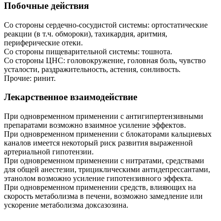
Побочные действия
Со стороны сердечно-сосудистой системы: ортостатические
реакции (в т.ч. обмороки), тахикардия, аритмия,
периферические отеки.
Со стороны пищеварительной системы: тошнота.
Со стороны ЦНС: головокружение, головная боль, чувство
усталости, раздражительность, астения, сонливость.
Прочие: ринит.
Лекарственное взаимодействие
При одновременном применении с антигипертензивными
препаратами возможно взаимное усиление эффектов.
При одновременном применении с блокаторами кальциевых
каналов имеется некоторый риск развития выраженной
артериальной гипотензии.
При одновременном применении с нитратами, средствами
для общей анестезии, трициклическими антидепрессантами,
этанолом возможно усиление гипотензивного эффекта.
При одновременном применении средств, влияющих на
скорость метаболизма в печени, возможно замедление или
ускорение метаболизма доксазозина.