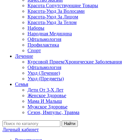
Красота Сопутствующие Товары
Красота-Уход За Волосами
Красота-Уход За Лицом
Красота-Уход За Телом
Наборы
Народная Медицина
Офтальмология
Профилактика
Спорт
Лечение
Курсовой Прием/Хронические Заболевания
Офтальмология
Уход (Лечение)
Уход (Предметы)
Семья
Дети От 3-Х Лет
Женское Здоровье
Мама И Малыш
Мужское Здоровье
Сезон, Импульс, Травма
Найти
Личный кабинет