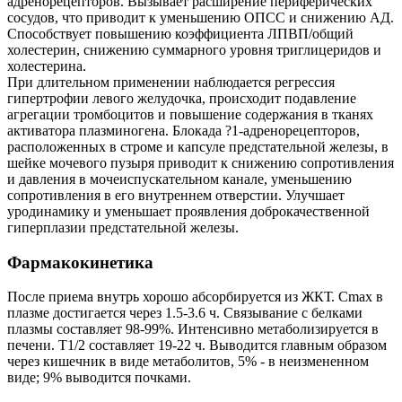
адренорецепторов. Вызывает расширение периферических
сосудов, что приводит к уменьшению ОПСС и снижению АД.
Способствует повышению коэффициента ЛПВП/общий
холестерин, снижению суммарного уровня триглицеридов и
холестерина.
При длительном применении наблюдается регрессия
гипертрофии левого желудочка, происходит подавление
агрегации тромбоцитов и повышение содержания в тканях
активатора плазминогена. Блокада ?1-адренорецепторов,
расположенных в строме и капсуле предстательной железы, в
шейке мочевого пузыря приводит к снижению сопротивления
и давления в мочеиспускательном канале, уменьшению
сопротивления в его внутреннем отверстии. Улучшает
уродинамику и уменьшает проявления доброкачественной
гиперплазии предстательной железы.
Фармакокинетика
После приема внутрь хорошо абсорбируется из ЖКТ. Cmax в
плазме достигается через 1.5-3.6 ч. Связывание с белками
плазмы составляет 98-99%. Интенсивно метаболизируется в
печени. T1/2 составляет 19-22 ч. Выводится главным образом
через кишечник в виде метаболитов, 5% - в неизмененном
виде; 9% выводится почками.