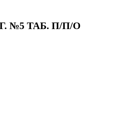
 №5 ТАБ. П/П/О