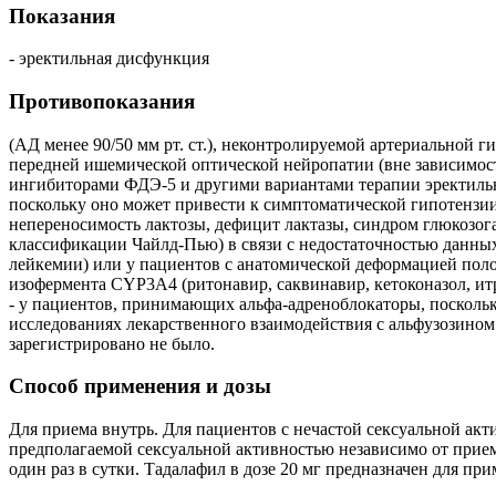
Показания
- эректильная дисфункция
Противопоказания
(АД менее 90/50 мм рт. ст.), неконтролируемой артериальной г
передней ишемической оптической нейропатии (вне зависимос
ингибиторами ФДЭ-5 и другими вариантами терапии эректильн
поскольку оно может привести к симптоматической гипотензии;
непереносимость лактозы, дефицит лактазы, синдром глюкоз
классификации Чайлд-Пью) в связи с недостаточностью данны
лейкемии) или у пациентов с анатомической деформацией поло
изофермента CYP3А4 (ритонавир, саквинавир, кетоконазол, ит
- у пациентов, принимающих альфа-адреноблокаторы, посколь
исследованиях лекарственного взаимодействия с альфузозином
зарегистрировано не было.
Способ применения и дозы
Для приема внутрь. Для пациентов с нечастой сексуальной акти
предполагаемой сексуальной активностью независимо от прием
один раз в сутки. Тадалафил в дозе 20 мг предназначен для п