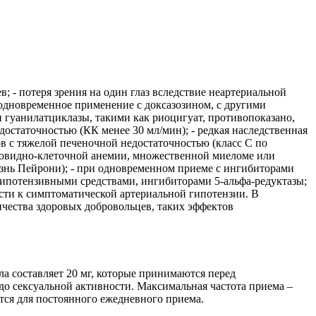
в; - потеря зрения на один глаз вследствие неартериальной
одновременное применение с доксазозином, с другими
гуанилатциклазы, такими как риоцигуат, противопоказано,
остаточностью (КК менее 30 мл/мин); - редкая наследственная
 с тяжелой печеночной недостаточностью (класс С по
рповидно-клеточной анемии, множественной миеломе или
езнь Пейрони); - при одновременном приеме с ингибиторами
гипотензивными средствами, ингибиторами 5-альфа-редуктазы;
сти к симптоматической артериальной гипотензии. В
чества здоровых добровольцев, таких эффектов
ла составляет 20 мг, которые принимаются перед
до сексуальной активности. Максимальная частота приема –
ется для постоянного ежедневного приема.