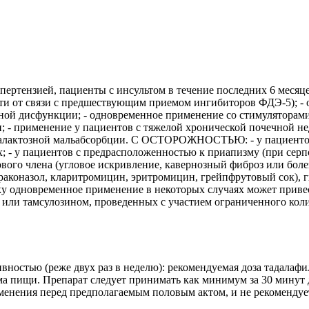
ипертензией, пациенты с инсультом в течение последних 6 месяце
ти от связи с предшествующим приемом ингибиторов ФДЭ-5); - 
ой дисфункции; - одновременное применение со стимуляторами 
 - применение у пациентов с тяжелой хронической почечной нед
огалактозной мальабсорбции. С ОСТОРОЖНОСТЬЮ: - у пациентов
х; - у пациентов с предрасположенностью к приапизму (при се
вого члена (угловое искривление, кавернозный фиброз или бол
раконазол, кларитромицин, эритромицин, грейпфрутовый сок), 
ку одновременное применение в некоторых случаях может приве
 или тамсулозином, проведенных с участием ограниченного коли
вностью (реже двух раз в неделю): рекомендуемая доза тадалафи
а пищи. Препарат следует принимать как минимум за 30 минут 
рименения перед предполагаемым половым актом, и не рекоменду