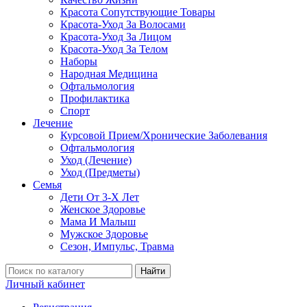
Красота Сопутствующие Товары
Красота-Уход За Волосами
Красота-Уход За Лицом
Красота-Уход За Телом
Наборы
Народная Медицина
Офтальмология
Профилактика
Спорт
Лечение
Курсовой Прием/Хронические Заболевания
Офтальмология
Уход (Лечение)
Уход (Предметы)
Семья
Дети От 3-Х Лет
Женское Здоровье
Мама И Малыш
Мужское Здоровье
Сезон, Импульс, Травма
Найти
Личный кабинет