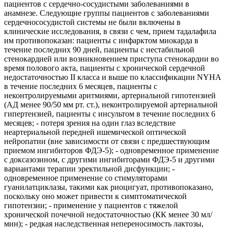
пациентов с сердечно-сосудистыми заболеваниями в
анамнезе. Следующие группы пациентов с заболеваниями
сердечнососудистой системы не были включены в
клинические исследования, в связи с чем, прием тадалафила
им противопоказан: пациенты с инфарктом миокарда в
течение последних 90 дней, пациенты с нестабильной
стенокардией или возникновением приступа стенокардии во
время полового акта, пациенты с хронической сердечной
недостаточностью II класса и выше по классификации NYHA
в течение последних 6 месяцев, пациенты с
неконтролируемыми аритмиями, артериальной гипотензией
(АД менее 90/50 мм рт. ст.), неконтролируемой артериальной
гипертензией, пациенты с инсультом в течение последних 6
месяцев; - потеря зрения на один глаз вследствие
неартериальной передней ишемической оптической
нейропатии (вне зависимости от связи с предшествующим
приемом ингибиторов ФДЭ-5); - одновременное применение
с доксазозином, с другими ингибиторами ФДЭ-5 и другими
вариантами терапии эректильной дисфункции; -
одновременное применение со стимуляторами
гуанилатциклазы, такими как риоцигуат, противопоказано,
поскольку оно может привести к симптоматической
гипотензии; - применение у пациентов с тяжелой
хронической почечной недостаточностью (КК менее 30 мл/
мин); - редкая наследственная непереносимость лактозы,