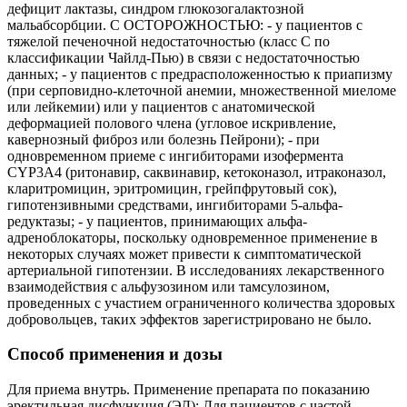
дефицит лактазы, синдром глюкозогалактозной
мальабсорбции. С ОСТОРОЖНОСТЬЮ: - у пациентов с
тяжелой печеночной недостаточностью (класс С по
классификации Чайлд-Пью) в связи с недостаточностью
данных; - у пациентов с предрасположенностью к приапизму
(при серповидно-клеточной анемии, множественной миеломе
или лейкемии) или у пациентов с анатомической
деформацией полового члена (угловое искривление,
кавернозный фиброз или болезнь Пейрони); - при
одновременном приеме с ингибиторами изофермента
CYP3А4 (ритонавир, саквинавир, кетоконазол, итраконазол,
кларитромицин, эритромицин, грейпфрутовый сок),
гипотензивными средствами, ингибиторами 5-альфа-
редуктазы; - у пациентов, принимающих альфа-
адреноблокаторы, поскольку одновременное применение в
некоторых случаях может привести к симптоматической
артериальной гипотензии. В исследованиях лекарственного
взаимодействия с альфузозином или тамсулозином,
проведенных с участием ограниченного количества здоровых
добровольцев, таких эффектов зарегистрировано не было.
Способ применения и дозы
Для приема внутрь. Применение препарата по показанию
эректильная дисфункция (ЭД): Для пациентов с частой