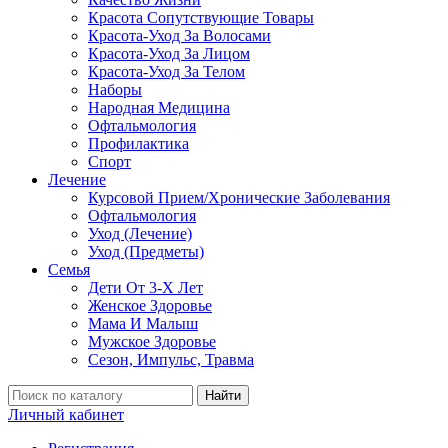
Красота Сопутствующие Товары
Красота-Уход За Волосами
Красота-Уход За Лицом
Красота-Уход За Телом
Наборы
Народная Медицина
Офтальмология
Профилактика
Спорт
Лечение
Курсовой Прием/Хронические Заболевания
Офтальмология
Уход (Лечение)
Уход (Предметы)
Семья
Дети От 3-Х Лет
Женское Здоровье
Мама И Малыш
Мужское Здоровье
Сезон, Импульс, Травма
Найти
Личный кабинет