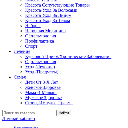
Красота Сопутствующие Товары
Красота-Уход За Волосами
Красота-Уход За Лицом
Красота-Уход За Телом
Наборы
Народная Медицина
Офтальмология
Профилактика
Спорт
Лечение
Курсовой Прием/Хронические Заболевания
Офтальмология
Уход (Лечение)
Уход (Предметы)
Семья
Дети От 3-Х Лет
Женское Здоровье
Мама И Малыш
Мужское Здоровье
Сезон, Импульс, Травма
Найти
Личный кабинет