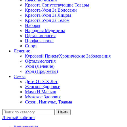
Красота Сопутствующие Товары
Красота-Уход За Волосами
Красота-Уход За Лицом
Красота-Уход За Телом
Наборы
Народная Медицина
Офтальмология
Профилактика
Спорт
Лечение
Курсовой Прием/Хронические Заболевания
Офтальмология
Уход (Лечение)
Уход (Предметы)
Семья
Дети От 3-Х Лет
Женское Здоровье
Мама И Малыш
Мужское Здоровье
Сезон, Импульс, Травма
Найти
Личный кабинет