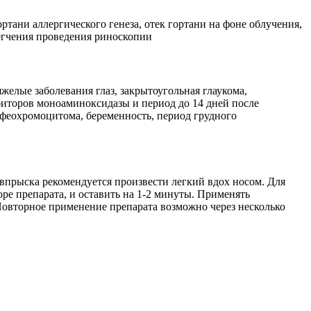
ортани аллергического генеза, отек гортани на фоне облучения,
егчения проведения риноскопии
желые заболевания глаз, закрытоугольная глаукома,
биторов моноаминоксидазы и период до 14 дней после
 феохромоцитома, беременность, период грудного
 впрыска рекомендуется произвести легкий вдох носом. Для
ре препарата, и оставить на 1-2 минуты. Применять
 Повторное применение препарата возможно через несколько