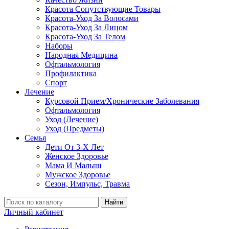
Красота Сопутствующие Товары
Красота-Уход За Волосами
Красота-Уход За Лицом
Красота-Уход За Телом
Наборы
Народная Медицина
Офтальмология
Профилактика
Спорт
Лечение
Курсовой Прием/Хронические Заболевания
Офтальмология
Уход (Лечение)
Уход (Предметы)
Семья
Дети От 3-Х Лет
Женское Здоровье
Мама И Малыш
Мужское Здоровье
Сезон, Импульс, Травма
Найти
Личный кабинет