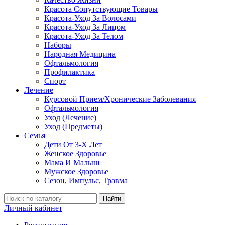
Красота Сопутствующие Товары
Красота-Уход За Волосами
Красота-Уход За Лицом
Красота-Уход За Телом
Наборы
Народная Медицина
Офтальмология
Профилактика
Спорт
Лечение
Курсовой Прием/Хронические Заболевания
Офтальмология
Уход (Лечение)
Уход (Предметы)
Семья
Дети От 3-Х Лет
Женское Здоровье
Мама И Малыш
Мужское Здоровье
Сезон, Импульс, Травма
Найти
Личный кабинет