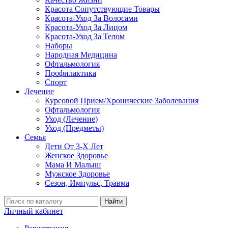
Красота Сопутствующие Товары
Красота-Уход За Волосами
Красота-Уход За Лицом
Красота-Уход За Телом
Наборы
Народная Медицина
Офтальмология
Профилактика
Спорт
Лечение
Курсовой Прием/Хронические Заболевания
Офтальмология
Уход (Лечение)
Уход (Предметы)
Семья
Дети От 3-Х Лет
Женское Здоровье
Мама И Малыш
Мужское Здоровье
Сезон, Импульс, Травма
Найти
Личный кабинет