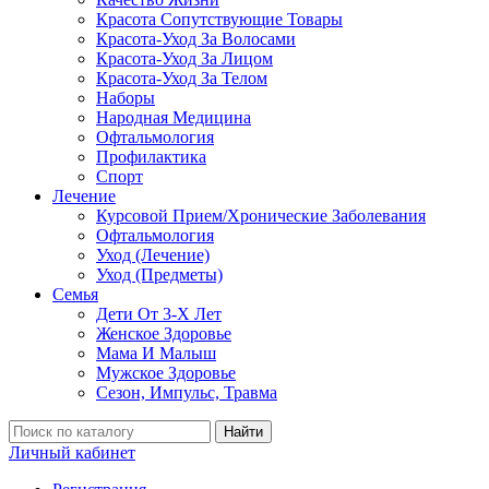
Красота Сопутствующие Товары
Красота-Уход За Волосами
Красота-Уход За Лицом
Красота-Уход За Телом
Наборы
Народная Медицина
Офтальмология
Профилактика
Спорт
Лечение
Курсовой Прием/Хронические Заболевания
Офтальмология
Уход (Лечение)
Уход (Предметы)
Семья
Дети От 3-Х Лет
Женское Здоровье
Мама И Малыш
Мужское Здоровье
Сезон, Импульс, Травма
Найти
Личный кабинет