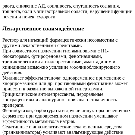
рвота, снижение АД, сонливость, спутанность сознания,
тошнота, боли в эпигастральной области, нарушения функции
печени и почек, судороги
Лекарственное взаимодействие
Раствор для инъекций фармацевтически несовместим с
другими лекарственными средствами.
При совместном назначении гистаминовыми с H1-
блокаторами, бутирофенонами, фенотиазинами,
трициклическими антидепрессантами, амантадином и
хинидином возможно усиление м-холиноблокирующего
действия.
Усиливает эффекты этанола; одновременное применение с
хлорпромазином или др. производными фенотиазина может
привести к развитию выраженной гипертермии.
Трициклические антидепрессанты, пероральные
контрацептивы и аллопуринол повышают токсичность
препарата.
Фенилбутазон, барбитураты и другие индукторы печеночных
ферментов при одновременном назначении уменьшают
эффективность метамизола натрия.
Седативные и анксиолитические лекарственные средства
(транквилизаторы) усиливают анальгезирующее действие