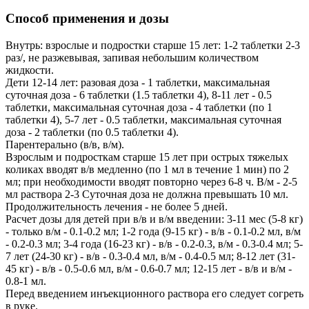
Способ применения и дозы
Внутрь: взрослые и подростки старше 15 лет: 1-2 таблетки 2-3
раз/, не разжевывая, запивая небольшим количеством
жидкости.
Дети 12-14 лет: разовая доза - 1 таблетки, максимальная
суточная доза - 6 таблетки (1.5 таблетки 4), 8-11 лет - 0.5
таблетки, максимальная суточная доза - 4 таблетки (по 1
таблетки 4), 5-7 лет - 0.5 таблетки, максимальная суточная
доза - 2 таблетки (по 0.5 таблетки 4).
Парентерально (в/в, в/м).
Взрослым и подросткам старше 15 лет при острых тяжелых
коликах вводят в/в медленно (по 1 мл в течение 1 мин) по 2
мл; при необходимости вводят повторно через 6-8 ч. В/м - 2-5
мл раствора 2-3 Суточная доза не должна превышать 10 мл.
Продолжительность лечения - не более 5 дней.
Расчет дозы для детей при в/в и в/м введении: 3-11 мес (5-8 кг)
- только в/м - 0.1-0.2 мл; 1-2 года (9-15 кг) - в/в - 0.1-0.2 мл, в/м
- 0.2-0.3 мл; 3-4 года (16-23 кг) - в/в - 0.2-0.3, в/м - 0.3-0.4 мл; 5-
7 лет (24-30 кг) - в/в - 0.3-0.4 мл, в/м - 0.4-0.5 мл; 8-12 лет (31-
45 кг) - в/в - 0.5-0.6 мл, в/м - 0.6-0.7 мл; 12-15 лет - в/в и в/м -
0.8-1 мл.
Перед введением инъекционного раствора его следует согреть
в руке.