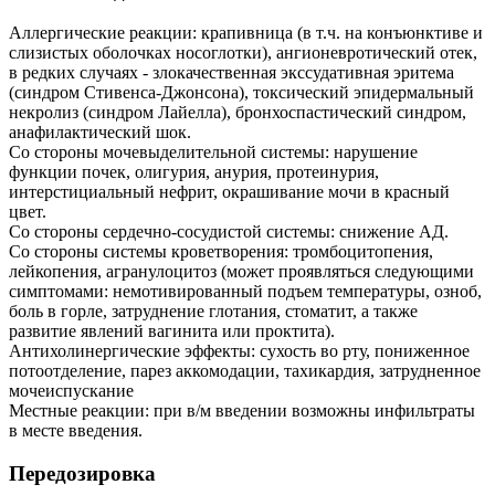
Аллергические реакции: крапивница (в т.ч. на конъюнктиве и
слизистых оболочках носоглотки), ангионевротический отек,
в редких случаях - злокачественная экссудативная эритема
(синдром Стивенса-Джонсона), токсический эпидермальный
некролиз (синдром Лайелла), бронхоспастический синдром,
анафилактический шок.
Со стороны мочевыделительной системы: нарушение
функции почек, олигурия, анурия, протеинурия,
интерстициальный нефрит, окрашивание мочи в красный
цвет.
Со стороны сердечно-сосудистой системы: снижение АД.
Со стороны системы кроветворения: тромбоцитопения,
лейкопения, агранулоцитоз (может проявляться следующими
симптомами: немотивированный подъем температуры, озноб,
боль в горле, затруднение глотания, стоматит, а также
развитие явлений вагинита или проктита).
Антихолинергические эффекты: сухость во рту, пониженное
потоотделение, парез аккомодации, тахикардия, затрудненное
мочеиспускание
Местные реакции: при в/м введении возможны инфильтраты
в месте введения.
Передозировка