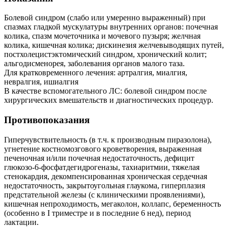
Болевой синдром (слабо или умеренно выраженный) при
спазмах гладкой мускулатуры внутренних органов: почечная
колика, спазм мочеточника и мочевого пузыря; желчная
колика, кишечная колика; дискинезия желчевыводящих путей,
постхолецистэктомический синдром, хронический колит;
альгодисменорея, заболевания органов малого таза.
Для кратковременного лечения: артралгия, миалгия,
невралгия, ишиалгия
В качестве вспомогательного ЛС: болевой синдром после
хирургических вмешательств и диагностических процедур.
Противопоказания
Гиперчувствительность (в т.ч. к производным пиразолона),
угнетение костномозгового кроветворения, выраженная
печеночная и/или почечная недостаточность, дефицит
глюкозо-6-фосфатдегидрогеназы, тахиаритмии, тяжелая
стенокардия, декомпенсированная хроническая сердечная
недостаточность, закрытоугольная глаукома, гиперплазия
предстательной железы (с клиническими проявлениями),
кишечная непроходимость, мегаколон, коллапс, беременность
(особенно в I триместре и в последние 6 нед), период
лактации.