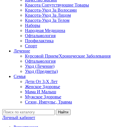
Красота Сопутствующие Товары
Красота-Уход За Волосами
Красота-Уход За Лицом
Красота-Уход За Телом
Наборы
Народная Медицина
Офтальмология
Профилактика
Спорт
Лечение
Курсовой Прием/Хронические Заболевания
Офтальмология
Уход (Лечение)
Уход (Предметы)
Семья
Дети От 3-Х Лет
Женское Здоровье
Мама И Малыш
Мужское Здоровье
Сезон, Импульс, Травма
Найти
Личный кабинет