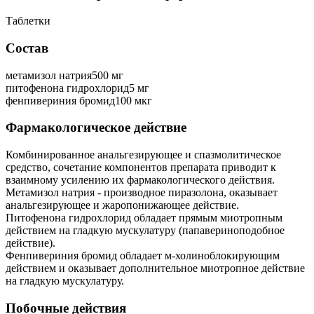
Таблетки
Состав
метамизол натрия500 мг
питофенона гидрохлорид5 мг
фенпивериния бромид100 мкг
Фармакологическое действие
Комбинированное анальгезирующее и спазмолитическое
средство, сочетание компонентов препарата приводит к
взаимному усилению их фармакологического действия.
Метамизол натрия - производное пиразолона, оказывает
анальгезирующее и жаропонижающее действие.
Питофенона гидрохлорид обладает прямым миотропным
действием на гладкую мускулатуру (папавериноподобное
действие).
Фенпивериния бромид обладает м-холиноблокирующим
действием и оказывает дополнительное миотропное действие
на гладкую мускулатуру.
Побочные действия