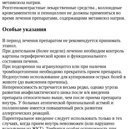
метамизола натрия.
Рентгеноконтрастные лекарственные средства , коллоидные
кровезаменители и пенициллин не должны применяться во
время лечения препаратами, содержащими метамизол натрия.
Особые указания
В период лечения препаратом не рекомендуется принимать
этанол.
При длительном (более недели) лечении необходим контроль
картины периферической крови и функционального
состояния печени.
При подозрении на агранулоцитоз или при наличии
тромбоцитопении необходимо прекратить прием препарата.
Недопустимо использование для купирования острых болей в
животе (до выяснения причины).
Непереносимость встречается весьма редко, однако угроза
развития анафилактического шока после в/в введения
препарата относительно выше, чем после приема препарата
внутрь. У больных атопической бронхиальной астмой и
поллинозами имеется повышенный риск развития
аллергических реакций.
Парентеральное введение следует использовать только в тех
случаях, когда прием внутрь невозможен (или нарушено
всасывание из ЖКТ). Требуется особая осторожность при