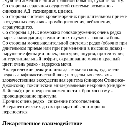
- чувство жжения в эпигастральной области, сухость во рту.
Со стороны сердечно-сосудистой системы: возможно -
снижение АД, тахикардия, цианоз.
Со стороны системы кроветворения: при длительном приеме
в отдельных случаях - тромбоцитопения, лейкопения,
агранулоцитоз.
Со стороны ЦНС: возможно головокружение; очень редко -
парез аккомодации; в единичных случаях - головная боль.
Со стороны мочевыделительной системы: редко (обычно при
длительном приеме или при применении в высоких дозах) -
нарушение функции почек, олигурия, анурия, протеинурия,
интерстициальный нефрит, окрашивание мочи в красный
цвет; очень редко - задержка мочи.
Аллергические реакции: иногда - кожная сыпь, зуд; очень
редко - анафилактический шок; в отдельных случаях -
злокачественная экссудативная эритема (синдром Стивенса-
Джонсона), токсический эпидермальный некролиз (синдром
Лайелла); при предрасположенности к бронхоспазму -
провоцирование приступа.
Прочие: очень редко - снижение потоотделения.
В терапевтических дозах препарат обычно хорошо
переносится.
Лекарственное взаимодействие