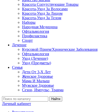
Красота Сопутствующие Товары
Красота-Уход За Волосами
Красота-Уход За Лицом
Красота-Уход За Телом
Наборы
Народная Медицина
Офтальмология
Профилактика
Спорт
Лечение
Курсовой Прием/Хронические Заболевания
Офтальмология
Уход (Лечение)
Уход (Предметы)
Семья
Дети От 3-Х Лет
Женское Здоровье
Мама И Малыш
Мужское Здоровье
Сезон, Импульс, Травма
Найти
Личный кабинет