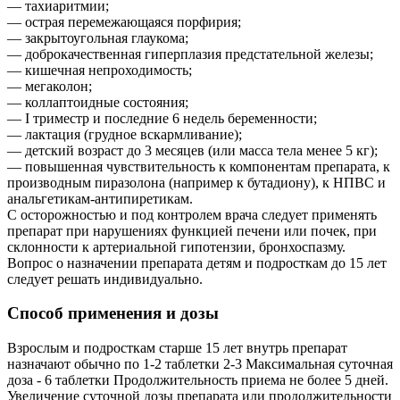
— тахиаритмии;
— острая перемежающаяся порфирия;
— закрытоугольная глаукома;
— доброкачественная гиперплазия предстательной железы;
— кишечная непроходимость;
— мегаколон;
— коллаптоидные состояния;
— I триместр и последние 6 недель беременности;
— лактация (грудное вскармливание);
— детский возраст до 3 месяцев (или масса тела менее 5 кг);
— повышенная чувствительность к компонентам препарата, к
производным пиразолона (например к бутадиону), к НПВС и
анальгетикам-антипиретикам.
С осторожностью и под контролем врача следует применять
препарат при нарушениях функцией печени или почек, при
склонности к артериальной гипотензии, бронхоспазму.
Вопрос о назначении препарата детям и подросткам до 15 лет
следует решать индивидуально.
Способ применения и дозы
Взрослым и подросткам старше 15 лет внутрь препарат
назначают обычно по 1-2 таблетки 2-3 Максимальная суточная
доза - 6 таблетки Продолжительность приема не более 5 дней.
Увеличение суточной дозы препарата или продолжительности