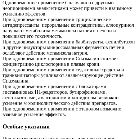
Одновременное применение Спазмалина с другими
неопиоидными анальгетиками может привести к взаимному
усилению эффектов.
При одновременном применении трициклические
антидепрессанты, пероральные контрацептивы, аллопуринол
нарушают метаболизм метамизола натрия в печени и
повышают его токсичность.
При одновременном применении барбитураты, фенилбутазон
и другие индукторы микросомальных ферментов печени
ослабляют действие метамизола натрия.
При одновременном применении Спазмалин снижает
концентрацию циклоспорина в плазме крови.
При одновременном применении седативные средства и
транквилизаторы усиливают анальгезирующее действие
Спазмалина.
При одновременном применении с блокаторами
гистаминовых Н1-рецепторов, бутирофенонами,
фенотиазинами, амантадином и хинидином возможно
усиление м-холинолитического действия препаратов.
При одновременном применении с этанолом возможно
взаимное усиление эффектов.
Особые указания
При подозрении на агранулоцитоз или при наличии