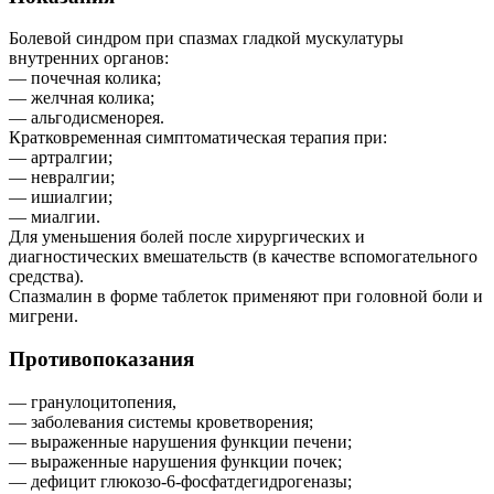
Болевой синдром при спазмах гладкой мускулатуры
внутренних органов:
— почечная колика;
— желчная колика;
— альгодисменорея.
Кратковременная симптоматическая терапия при:
— артралгии;
— невралгии;
— ишиалгии;
— миалгии.
Для уменьшения болей после хирургических и
диагностических вмешательств (в качестве вспомогательного
средства).
Спазмалин в форме таблеток применяют при головной боли и
мигрени.
Противопоказания
— гранулоцитопения,
— заболевания системы кроветворения;
— выраженные нарушения функции печени;
— выраженные нарушения функции почек;
— дефицит глюкозо-6-фосфатдегидрогеназы;