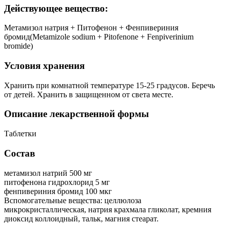
Действующее вещество:
Метамизол натрия + Питофенон + Фенпивериния
бромид(Metamizole sodium + Pitofenone + Fenpiverinium
bromide)
Условия хранения
Хранить при комнатной температуре 15-25 градусов. Беречь
от детей. Хранить в защищенном от света месте.
Описание лекарственной формы
Таблетки
Состав
метамизол натрий 500 мг
питофенона гидрохлорид 5 мг
фенпивериния бромид 100 мкг
Вспомогательные вещества: целлюлоза
микрокристаллическая, натрия крахмала гликолат, кремния
диоксид коллоидный, тальк, магния стеарат.