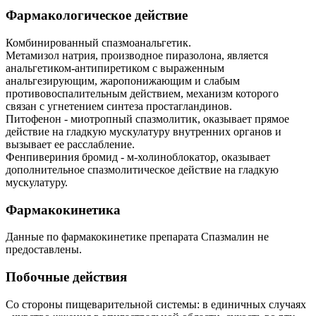
Фармакологическое действие
Комбинированный спазмоанальгетик.
Метамизол натрия, производное пиразолона, является
анальгетиком-антипиретиком с выраженным
анальгезирующим, жаропонижающим и слабым
противовоспалительным действием, механизм которого
связан с угнетением синтеза простагландинов.
Питофенон - миотропный спазмолитик, оказывает прямое
действие на гладкую мускулатуру внутренних органов и
вызывает ее расслабление.
Фенпивериния бромид - м-холиноблокатор, оказывает
дополнительное спазмолитическое действие на гладкую
мускулатуру.
Фармакокинетика
Данные по фармакокинетике препарата Спазмалин не
предоставлены.
Побочные действия
Со стороны пищеварительной системы: в единичных случаях