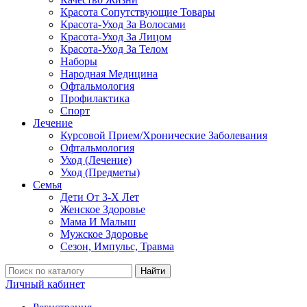
Красота Сопутствующие Товары
Красота-Уход За Волосами
Красота-Уход За Лицом
Красота-Уход За Телом
Наборы
Народная Медицина
Офтальмология
Профилактика
Спорт
Лечение
Курсовой Прием/Хронические Заболевания
Офтальмология
Уход (Лечение)
Уход (Предметы)
Семья
Дети От 3-Х Лет
Женское Здоровье
Мама И Малыш
Мужское Здоровье
Сезон, Импульс, Травма
Найти
Личный кабинет