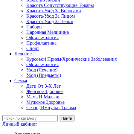
Красота Сопутствующие Товары
Красота-Уход За Волосами
Красота-Уход За Лицом
Красота-Уход За Телом
Наборы
Народная Медицина
Офтальмология
Профилактика
Спорт
Лечение
Курсовой Прием/Хронические Заболевания
Офтальмология
Уход (Лечение)
Уход (Предметы)
Семья
Дети От 3-Х Лет
Женское Здоровье
Мама И Малыш
Мужское Здоровье
Сезон, Импульс, Травма
Найти
Личный кабинет