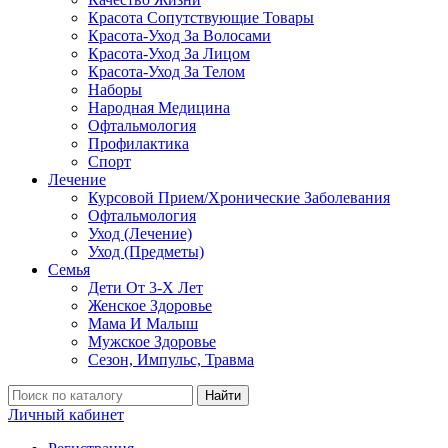
Красота Сопутствующие Товары
Красота-Уход За Волосами
Красота-Уход За Лицом
Красота-Уход За Телом
Наборы
Народная Медицина
Офтальмология
Профилактика
Спорт
Лечение
Курсовой Прием/Хронические Заболевания
Офтальмология
Уход (Лечение)
Уход (Предметы)
Семья
Дети От 3-Х Лет
Женское Здоровье
Мама И Малыш
Мужское Здоровье
Сезон, Импульс, Травма
Найти
Личный кабинет