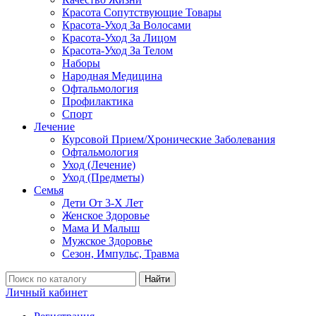
Красота Сопутствующие Товары
Красота-Уход За Волосами
Красота-Уход За Лицом
Красота-Уход За Телом
Наборы
Народная Медицина
Офтальмология
Профилактика
Спорт
Лечение
Курсовой Прием/Хронические Заболевания
Офтальмология
Уход (Лечение)
Уход (Предметы)
Семья
Дети От 3-Х Лет
Женское Здоровье
Мама И Малыш
Мужское Здоровье
Сезон, Импульс, Травма
Найти
Личный кабинет