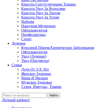
Красота Сопутствующие Товары
Красота-Уход За Волосами
Красота-Уход За Лицом
Красота-Уход За Телом
Наборы
Народная Медицина
Офтальмология
Профилактика
Спорт
Лечение
Курсовой Прием/Хронические Заболевания
Офтальмология
Уход (Лечение)
Уход (Предметы)
Семья
Дети От 3-Х Лет
Женское Здоровье
Мама И Малыш
Мужское Здоровье
Сезон, Импульс, Травма
Найти
Личный кабинет