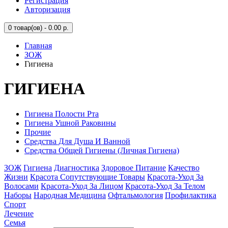
Регистрация
Авторизация
0
товар(ов) - 0.00 р.
Главная
ЗОЖ
Гигиена
ГИГИЕНА
Гигиена Полости Рта
Гигиена Ушной Раковины
Прочие
Средства Для Душа И Ванной
Средства Общей Гигиены (Личная Гигиена)
ЗОЖ
Гигиена
Диагностика
Здоровое Питание
Качество
Жизни
Красота Сопутствующие Товары
Красота-Уход За
Волосами
Красота-Уход За Лицом
Красота-Уход За Телом
Наборы
Народная Медицина
Офтальмология
Профилактика
Спорт
Лечение
Семья