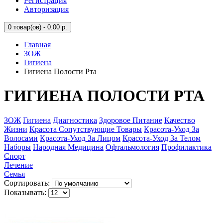
Регистрация
Авторизация
0
товар(ов) - 0.00 р.
Главная
ЗОЖ
Гигиена
Гигиена Полости Рта
ГИГИЕНА ПОЛОСТИ РТА
ЗОЖ
Гигиена
Диагностика
Здоровое Питание
Качество
Жизни
Красота Сопутствующие Товары
Красота-Уход За
Волосами
Красота-Уход За Лицом
Красота-Уход За Телом
Наборы
Народная Медицина
Офтальмология
Профилактика
Спорт
Лечение
Семья
Сортировать:
Показывать: