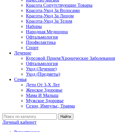
Красота Сопутствующие Товары
Красота-Уход За Волосами
Красота-Уход За Лицом
Красота-Уход За Телом
Наборы
Народная Медицина
Офтальмология
Профилактика
Спорт
Лечение
Курсовой Прием/Хронические Заболевания
Офтальмология
Уход (Лечение)
Уход (Предметы)
Семья
Дети От 3-Х Лет
Женское Здоровье
Мама И Малыш
Мужское Здоровье
Сезон, Импульс, Травма
Найти
Личный кабинет