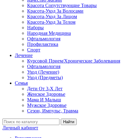
Красота Сопутствующие Товары
Красота-Уход За Волосами
Красота-Уход За Лицом
Красота-Уход За Телом
Наборы
Народная Медицина
Офтальмология
Профилактика
Спорт
Лечение
Курсовой Прием/Хронические Заболевания
Офтальмология
Уход (Лечение)
Уход (Предметы)
Семья
Дети От 3-Х Лет
Женское Здоровье
Мама И Малыш
Мужское Здоровье
Сезон, Импульс, Травма
Найти
Личный кабинет