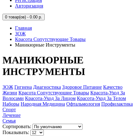
Регистрация
Авторизация
0
товар(ов) - 0.00 р.
Главная
ЗОЖ
Красота Сопутствующие Товары
Маникюрные Инструменты
МАНИКЮРНЫЕ
ИНСТРУМЕНТЫ
ЗОЖ
Гигиена
Диагностика
Здоровое Питание
Качество
Жизни
Красота Сопутствующие Товары
Красота-Уход За
Волосами
Красота-Уход За Лицом
Красота-Уход За Телом
Наборы
Народная Медицина
Офтальмология
Профилактика
Спорт
Лечение
Семья
Сортировать:
Показывать: