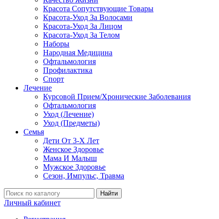
Красота Сопутствующие Товары
Красота-Уход За Волосами
Красота-Уход За Лицом
Красота-Уход За Телом
Наборы
Народная Медицина
Офтальмология
Профилактика
Спорт
Лечение
Курсовой Прием/Хронические Заболевания
Офтальмология
Уход (Лечение)
Уход (Предметы)
Семья
Дети От 3-Х Лет
Женское Здоровье
Мама И Малыш
Мужское Здоровье
Сезон, Импульс, Травма
Найти
Личный кабинет