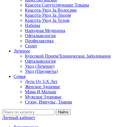
Красота Сопутствующие Товары
Красота-Уход За Волосами
Красота-Уход За Лицом
Красота-Уход За Телом
Наборы
Народная Медицина
Офтальмология
Профилактика
Спорт
Лечение
Курсовой Прием/Хронические Заболевания
Офтальмология
Уход (Лечение)
Уход (Предметы)
Семья
Дети От 3-Х Лет
Женское Здоровье
Мама И Малыш
Мужское Здоровье
Сезон, Импульс, Травма
Найти
Личный кабинет