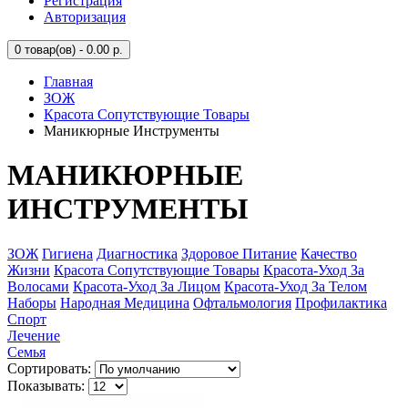
Регистрация
Авторизация
0
товар(ов) - 0.00 р.
Главная
ЗОЖ
Красота Сопутствующие Товары
Маникюрные Инструменты
МАНИКЮРНЫЕ
ИНСТРУМЕНТЫ
ЗОЖ
Гигиена
Диагностика
Здоровое Питание
Качество
Жизни
Красота Сопутствующие Товары
Красота-Уход За
Волосами
Красота-Уход За Лицом
Красота-Уход За Телом
Наборы
Народная Медицина
Офтальмология
Профилактика
Спорт
Лечение
Семья
Сортировать:
Показывать: