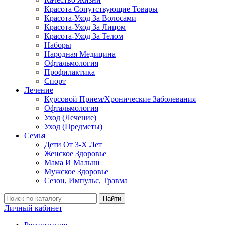
Красота Сопутствующие Товары
Красота-Уход За Волосами
Красота-Уход За Лицом
Красота-Уход За Телом
Наборы
Народная Медицина
Офтальмология
Профилактика
Спорт
Лечение
Курсовой Прием/Хронические Заболевания
Офтальмология
Уход (Лечение)
Уход (Предметы)
Семья
Дети От 3-Х Лет
Женское Здоровье
Мама И Малыш
Мужское Здоровье
Сезон, Импульс, Травма
Найти
Личный кабинет