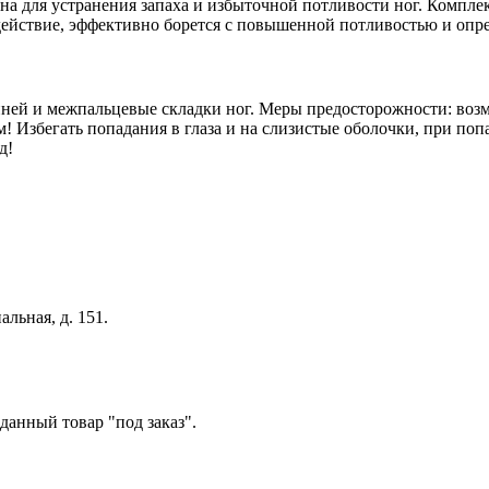
а для устранения запаха и избыточной потливости ног. Компле
йствие, эффективно борется с повышенной потливостью и опре
упней и межпальцевые складки ног. Меры предосторожности: во
м! Избегать попадания в глаза и на слизистые оболочки, при по
д!
льная, д. 151.
данный товар "под заказ".