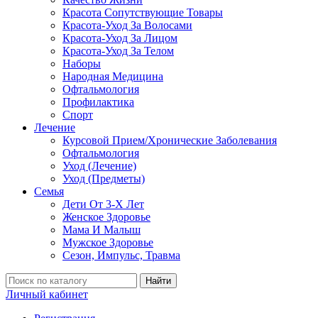
Красота Сопутствующие Товары
Красота-Уход За Волосами
Красота-Уход За Лицом
Красота-Уход За Телом
Наборы
Народная Медицина
Офтальмология
Профилактика
Спорт
Лечение
Курсовой Прием/Хронические Заболевания
Офтальмология
Уход (Лечение)
Уход (Предметы)
Семья
Дети От 3-Х Лет
Женское Здоровье
Мама И Малыш
Мужское Здоровье
Сезон, Импульс, Травма
Найти
Личный кабинет