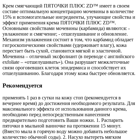
Крем смягчающий ПЯТОЧКИ ПЛЮС ZD™ имеет в своем
составе оптимальную концентрацию мочевины в количестве
15% и вспомогательные ингредиенты, улучающие свойства и
эффект применения крема ПЯТОЧКИ ПЛЮС ZD™.
Основными свойствами мочевины (карбамида) являются: -
увлажнение и смягчение; - отшелушивание и обновление.
Механизм увлажнения состоит в том, что карбамид обладает
гигроскопическими свойствами (удерживает влагу), кожа
перестает быть сухой, становится мягкой и эластичной.
Мочевина – отличный эксфолиант (в переводе с английского
exfoliate – «отшелушивать»). Она разрушает межклеточные
связи ороговевших клеток эпидермиса и способствует их
отшелушиванию. Благодаря этому кожа быстрее обновляется.
Рекомендуется
применять 1 раз в сутки на кожу стоп (рекомендуется в
вечернее время) до достижения необходимого результата. Для
максимального эффекта от использования данного крема,
необходимо перед непосредственным нанесением
предварительно подготовить Ваши ножки. 1. Распарить
пяточки в мыльной ванночке на протяжении 15 минут.
(Вместо мыла в горячую воду можно добавить небольшое
количество обычной соды). 2. Насухо вытереть мягким