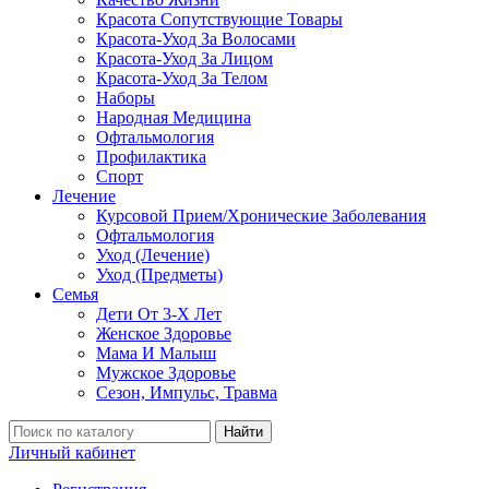
Красота Сопутствующие Товары
Красота-Уход За Волосами
Красота-Уход За Лицом
Красота-Уход За Телом
Наборы
Народная Медицина
Офтальмология
Профилактика
Спорт
Лечение
Курсовой Прием/Хронические Заболевания
Офтальмология
Уход (Лечение)
Уход (Предметы)
Семья
Дети От 3-Х Лет
Женское Здоровье
Мама И Малыш
Мужское Здоровье
Сезон, Импульс, Травма
Найти
Личный кабинет