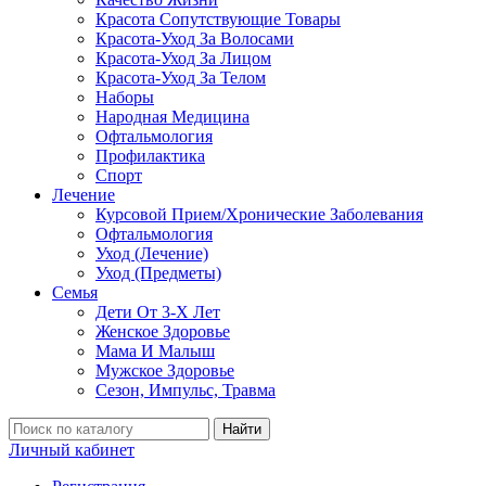
Красота Сопутствующие Товары
Красота-Уход За Волосами
Красота-Уход За Лицом
Красота-Уход За Телом
Наборы
Народная Медицина
Офтальмология
Профилактика
Спорт
Лечение
Курсовой Прием/Хронические Заболевания
Офтальмология
Уход (Лечение)
Уход (Предметы)
Семья
Дети От 3-Х Лет
Женское Здоровье
Мама И Малыш
Мужское Здоровье
Сезон, Импульс, Травма
Найти
Личный кабинет