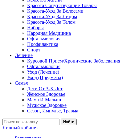
Красота Сопутствующие Товары
Красота-Уход За Волосами
Красота-Уход За Лицом
Красота-Уход За Телом
Наборы
Народная Медицина
Офтальмология
Профилактика
Спорт
Лечение
Курсовой Прием/Хронические Заболевания
Офтальмология
Уход (Лечение)
Уход (Предметы)
Семья
Дети От 3-Х Лет
Женское Здоровье
Мама И Малыш
Мужское Здоровье
Сезон, Импульс, Травма
Найти
Личный кабинет