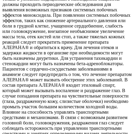
должны проходить периодические обследования для
выявления возможных признаков системных побочных
эффектов миноксидила. При появлении системных побочных
эффектов, таких как снижение артериального давления или
боли в грудной клетке, учащенное сердцебиение, слабость
или головокружение, внезапное необъяснимое увеличение
массы тела, отек кистей или стоп, а также тяжелых кожных
реакций следует прекратить применение препарата
АЛЕРАНА® и обратиться к врачу. Для лечения отеков и
задержки жидкости в организме при необходимости могут
быть назначены диуретики. Для устранения тахикардии и
стенокардии могут быть назначены бета-адреноблокаторы.
Пациентов с сердечно-сосудистыми заболеваниями в
анамнезе следует предупредить о том, что лечение препаратом
АЛЕРАНА® может вызвать обострение этих заболеваний. В
состав препарата АЛЕРАНА® входит этиловый спирт,
который может вызывать воспаление и раздражение глаз. В
случае попадания препарата на чувствительные поверхности
(глаза, раздраженную кожу, слизистые оболочки) необходимо
промыть участок большим количеством холодной воды.
Влияние на способность управлять транспортными
средствами и механизмами. В связи с возможным развитием
головной боли, головокружения, раздражения глаз следует
соблюдать осторожность при управлении транспортными
средствами и занятиях определенными видами деятельности,