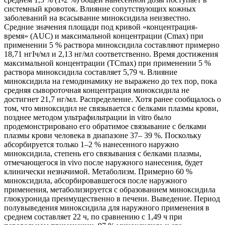
системный кровоток. Влияние сопутствующих кожных
заболеваний на всасывание миноксидила неизвестно.
Средние значения площади под кривой «концентрация-
время» (AUC) и максимальной концентрации (Cmax) при
применении 5 % раствора миноксидила составляют примерно
18,71 нгIч/мл и 2,13 нг/мл соответственно. Время достижения
максимальной концентрации (TCmax) при применении 5 %
раствора миноксидила составляет 5,79 ч. Влияние
миноксидила на гемодинамику не выражено до тех пор, пока
средняя сывороточная концентрация миноксидила не
достигнет 21,7 нг/мл. Распределение. Хотя ранее сообщалось о
том, что миноксидил не связывается с белками плазмы крови,
позднее методом ультрафильтрации in vitro было
продемонстрировано его обратимое связывание с белками
плазмы крови человека в диапазоне 37– 39 %. Поскольку
абсорбируется только 1–2 % нанесенного наружно
миноксидила, степень его связывания с белками плазмы,
отмечающегося in vivo после наружного нанесения, будет
клинически незначимой. Метаболизм. Примерно 60 %
миноксидила, абсорбировавшегося после наружного
применения, метаболизируется с образованием миноксидила
глюкуронида преимущественно в печени. Выведение. Период
полувыведения миноксидила для наружного применения в
среднем составляет 22 ч, по сравнению с 1,49 ч при