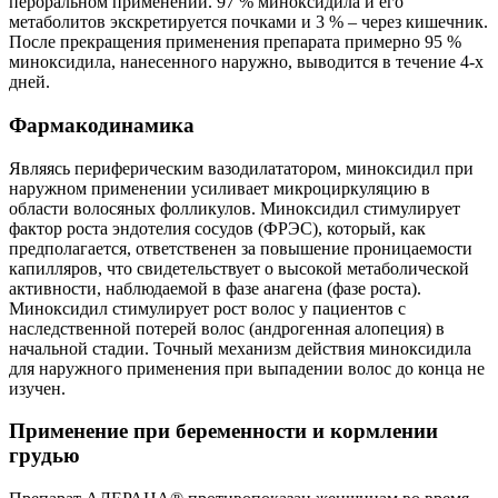
пероральном применении. 97 % миноксидила и его
метаболитов экскретируется почками и 3 % – через кишечник.
После прекращения применения препарата примерно 95 %
миноксидила, нанесенного наружно, выводится в течение 4-х
дней.
Фармакодинамика
Являясь периферическим вазодилататором, миноксидил при
наружном применении усиливает микроциркуляцию в
области волосяных фолликулов. Миноксидил стимулирует
фактор роста эндотелия сосудов (ФРЭС), который, как
предполагается, ответственен за повышение проницаемости
капилляров, что свидетельствует о высокой метаболической
активности, наблюдаемой в фазе анагена (фазе роста).
Миноксидил стимулирует рост волос у пациентов с
наследственной потерей волос (андрогенная алопеция) в
начальной стадии. Точный механизм действия миноксидила
для наружного применения при выпадении волос до конца не
изучен.
Применение при беременности и кормлении
грудью