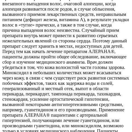
внезапного выпадения волос, очаговой алопеции, когда
алопеция развивается после родов, в случае облысения,
вызванного приемом лекарственных средств, неправильным
питанием (дефицит железа, витамина А), в результате укладки
волос в «тугие» прически, а также в том случае, когда
причина выпадения волос неизвестна. Случайный прием
препарата внутрь может привести к развитию серьезных
нежелательных явлений со стороны сердца. Поэтому данный
препарат следует хранить в местах, недоступных для детей.
Перед тем как начать лечение препаратом АЛЕРАНА®,
пациенты должны пройти общее обследование, включающее
сбор и изучение медицинского анамнеза. Врач должен
убедиться в том, что кожа волосистой части головы здорова.
Миноксидил в небольших количествах может всасываться
через кожу, в связи с чем существует риск развития системных
побочных эффектов, таких как задержка воды и солей,
генерализованный и местный отек, выпот в области
перикарда, перикардит, тампонада перикарда, тахикардия,
стенокардия, усиление ортостатической гипотензии,
вызванной некоторыми антигипертензивными средствами,
например, гуанетидином и его производными. Применение
препарата АЛЕРАНА® пациентами с артериальной
гипертензией, получающими лечение гуанетидином, или
производными гуанетидина, или миноксидилом, возможно
только в условиях медицинского наблюдения. Пациенты