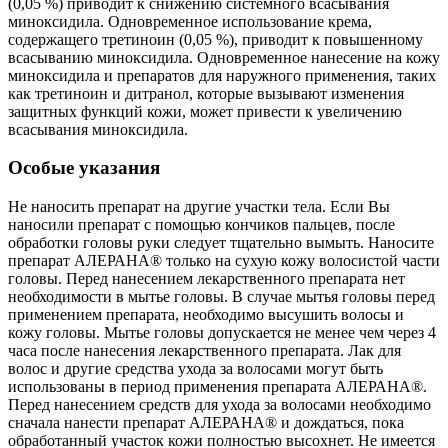
(0,05 %) приводит к снижению системного всасывания
миноксидила. Одновременное использование крема,
содержащего третиноин (0,05 %), приводит к повышенному
всасыванию миноксидила. Одновременное нанесение на кожу
миноксидила и препаратов для наружного применения, таких
как третиноин и дитранол, которые вызывают изменения
защитных функций кожи, может привести к увеличению
всасывания миноксидила.
Особые указания
Не наносить препарат на другие участки тела. Если Вы
наносили препарат с помощью кончиков пальцев, после
обработки головы руки следует тщательно вымыть. Наносите
препарат АЛЕРАНА® только на сухую кожу волосистой части
головы. Перед нанесением лекарственного препарата нет
необходимости в мытье головы. В случае мытья головы перед
применением препарата, необходимо высушить волосы и
кожу головы. Мытье головы допускается не менее чем через 4
часа после нанесения лекарственного препарата. Лак для
волос и другие средства ухода за волосами могут быть
использованы в период применения препарата АЛЕРАНА®.
Перед нанесением средств для ухода за волосами необходимо
сначала нанести препарат АЛЕРАНА® и дождаться, пока
обработанный участок кожи полностью высохнет. Не имеется