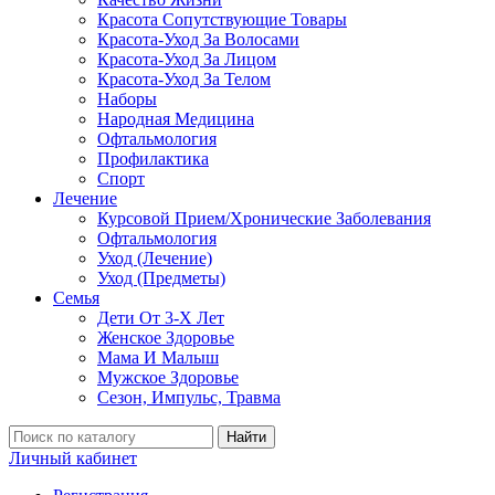
Красота Сопутствующие Товары
Красота-Уход За Волосами
Красота-Уход За Лицом
Красота-Уход За Телом
Наборы
Народная Медицина
Офтальмология
Профилактика
Спорт
Лечение
Курсовой Прием/Хронические Заболевания
Офтальмология
Уход (Лечение)
Уход (Предметы)
Семья
Дети От 3-Х Лет
Женское Здоровье
Мама И Малыш
Мужское Здоровье
Сезон, Импульс, Травма
Найти
Личный кабинет