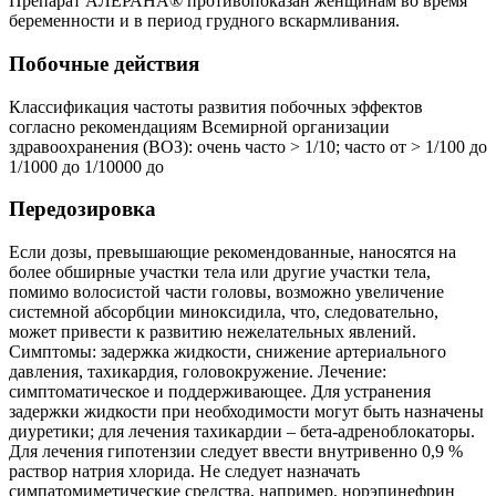
Препарат АЛЕРАНА® противопоказан женщинам во время
беременности и в период грудного вскармливания.
Побочные действия
Классификация частоты развития побочных эффектов
согласно рекомендациям Всемирной организации
здравоохранения (ВОЗ): очень часто > 1/10; часто от > 1/100 до
1/1000 до 1/10000 до
Передозировка
Если дозы, превышающие рекомендованные, наносятся на
более обширные участки тела или другие участки тела,
помимо волосистой части головы, возможно увеличение
системной абсорбции миноксидила, что, следовательно,
может привести к развитию нежелательных явлений.
Симптомы: задержка жидкости, снижение артериального
давления, тахикардия, головокружение. Лечение:
симптоматическое и поддерживающее. Для устранения
задержки жидкости при необходимости могут быть назначены
диуретики; для лечения тахикардии – бета-адреноблокаторы.
Для лечения гипотензии следует ввести внутривенно 0,9 %
раствор натрия хлорида. Не следует назначать
симпатомиметические средства, например, норэпинефрин