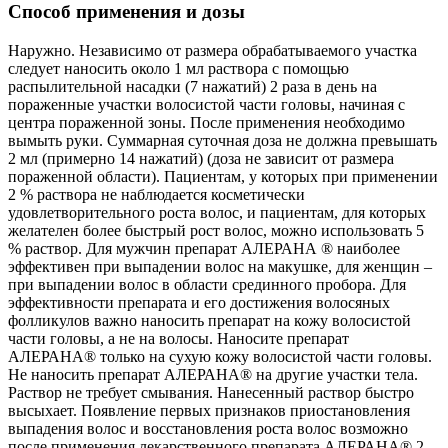
Способ применения и дозы
Наружно. Независимо от размера обрабатываемого участка
следует наносить около 1 мл раствора с помощью
распылительной насадки (7 нажатий) 2 раза в день на
пораженные участки волосистой части головы, начиная с
центра пораженной зоны. После применения необходимо
вымыть руки. Суммарная суточная доза не должна превышать
2 мл (примерно 14 нажатий) (доза не зависит от размера
пораженной области). Пациентам, у которых при применении
2 % раствора не наблюдается косметически
удовлетворительного роста волос, и пациентам, для которых
желателен более быстрый рост волос, можно использовать 5
% раствор. Для мужчин препарат АЛЕРАНА ® наиболее
эффективен при выпадении волос на макушке, для женщин –
при выпадении волос в области срединного пробора. Для
эффективности препарата и его достижения волосяных
фолликулов важно наносить препарат на кожу волосистой
части головы, а не на волосы. Наносите препарат
АЛЕРАНА® только на сухую кожу волосистой части головы.
Не наносить препарат АЛЕРАНА® на другие участки тела.
Раствор не требует смывания. Нанесенный раствор быстро
высыхает. Появление первых признаков приостановления
выпадения волос и восстановления роста волос возможно
после применения лекарственного препарата АЛЕРАНА® 2