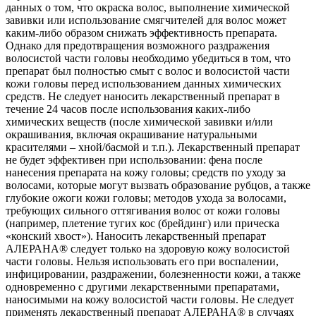
данных о том, что окраска волос, выполнение химической
завивки или использование смягчителей для волос может
каким-либо образом снижать эффективность препарата.
Однако для предотвращения возможного раздражения
волосистой части головы необходимо убедиться в том, что
препарат был полностью смыт с волос и волосистой части
кожи головы перед использованием данных химических
средств. Не следует наносить лекарственный препарат в
течение 24 часов после использования каких-либо
химических веществ (после химической завивки и/или
окрашивания, включая окрашивание натуральными
красителями – хной/басмой и т.п.). Лекарственный препарат
не будет эффективен при использовании: фена после
нанесения препарата на кожу головы; средств по уходу за
волосами, которые могут вызвать образование рубцов, а также
глубокие ожоги кожи головы; методов ухода за волосами,
требующих сильного оттягивания волос от кожи головы
(например, плетение тугих кос (брейдинг) или прическа
«конский хвост»). Наносить лекарственный препарат
АЛЕРАНА® следует только на здоровую кожу волосистой
части головы. Нельзя использовать его при воспалении,
инфицировании, раздражении, болезненности кожи, а также
одновременно с другими лекарственными препаратами,
наносимыми на кожу волосистой части головы. Не следует
применять лекарственный препарат АЛЕРАНА® в случаях