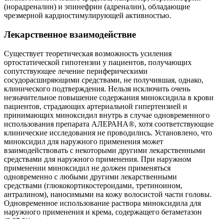
(норадреналин) и эпинефрин (адреналин), обладающие
чрезмерной кардиостимулирующей активностью.
Лекарственное взаимодействие
Существует теоретическая возможность усиления
ортостатической гипотензии у пациентов, получающих
сопутствующее лечение периферическими
сосудорасширяющими средствами, не получившая, однако,
клинического подтверждения. Нельзя исключить очень
незначительное повышение содержания миноксидила в крови
пациентов, страдающих артериальной гипертензией и
принимающих миноксидил внутрь в случае одновременного
использования препарата АЛЕРАНА®, хотя соответствующие
клинические исследования не проводились. Установлено, что
миноксидил для наружного применения может
взаимодействовать с некоторыми другими лекарственными
средствами для наружного применения. При наружном
применении миноксидил не должен применяться
одновременно с любыми другими лекарственными
средствами (глюкокортикостероидами, третиноином,
антралином), наносимыми на кожу волосистой части головы.
Одновременное использование раствора миноксидила для
наружного применения и крема, содержащего бетаметазон