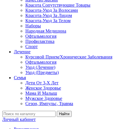
Красота Сопутствующие Товары
Красота-Уход За Волосами
Красота-Уход За Лицом
Красота-Уход За Телом
Наборы
Народная Медицина
Офтальмология
Профилактика
Спорт
Лечение
Курсовой Прием/Хронические Заболевания
Офтальмология
Уход (Лечение)
Уход (Предметы)
Семья
Дети От 3-Х Лет
Женское Здоровье
Мама И Малыш
Мужское Здоровье
Сезон, Импульс, Травма
Найти
Личный кабинет