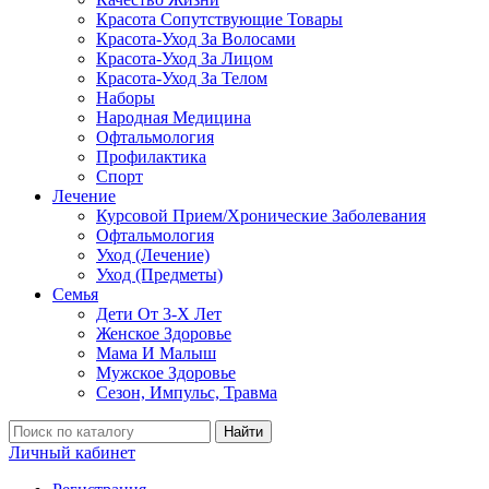
Красота Сопутствующие Товары
Красота-Уход За Волосами
Красота-Уход За Лицом
Красота-Уход За Телом
Наборы
Народная Медицина
Офтальмология
Профилактика
Спорт
Лечение
Курсовой Прием/Хронические Заболевания
Офтальмология
Уход (Лечение)
Уход (Предметы)
Семья
Дети От 3-Х Лет
Женское Здоровье
Мама И Малыш
Мужское Здоровье
Сезон, Импульс, Травма
Найти
Личный кабинет