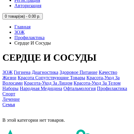
Регистрация
Авторизация
0
товар(ов) - 0.00 р.
Главная
ЗОЖ
Профилактика
Сердце И Сосуды
СЕРДЦЕ И СОСУДЫ
ЗОЖ
Гигиена
Диагностика
Здоровое Питание
Качество
Жизни
Красота Сопутствующие Товары
Красота-Уход За
Волосами
Красота-Уход За Лицом
Красота-Уход За Телом
Наборы
Народная Медицина
Офтальмология
Профилактика
Спорт
Лечение
Семья
В этой категории нет товаров.