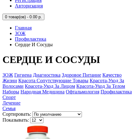
Регистрация
Авторизация
0
товар(ов) - 0.00 р.
Главная
ЗОЖ
Профилактика
Сердце И Сосуды
СЕРДЦЕ И СОСУДЫ
ЗОЖ
Гигиена
Диагностика
Здоровое Питание
Качество
Жизни
Красота Сопутствующие Товары
Красота-Уход За
Волосами
Красота-Уход За Лицом
Красота-Уход За Телом
Наборы
Народная Медицина
Офтальмология
Профилактика
Спорт
Лечение
Семья
Сортировать:
Показывать: