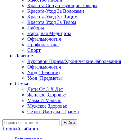
Красота Сопутствующие Товары
Красота-Уход За Волосами
Красота-Уход За Лицом
Красота-Уход За Телом
Наборы
Народная Медицина
Офтальмология
Профилактика
Спорт
Лечение
Курсовой Прием/Хронические Заболевания
Офтальмология
Уход (Лечение)
Уход (Предметы)
Семья
Дети От 3-Х Лет
Женское Здоровье
Мама И Малыш
Мужское Здоровье
Сезон, Импульс, Травма
Найти
Личный кабинет