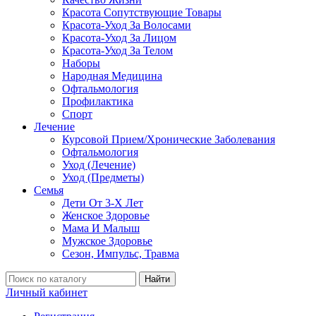
Красота Сопутствующие Товары
Красота-Уход За Волосами
Красота-Уход За Лицом
Красота-Уход За Телом
Наборы
Народная Медицина
Офтальмология
Профилактика
Спорт
Лечение
Курсовой Прием/Хронические Заболевания
Офтальмология
Уход (Лечение)
Уход (Предметы)
Семья
Дети От 3-Х Лет
Женское Здоровье
Мама И Малыш
Мужское Здоровье
Сезон, Импульс, Травма
Найти
Личный кабинет