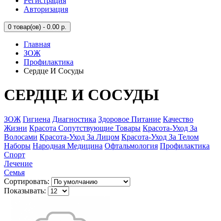
Регистрация
Авторизация
0
товар(ов) - 0.00 р.
Главная
ЗОЖ
Профилактика
Сердце И Сосуды
СЕРДЦЕ И СОСУДЫ
ЗОЖ
Гигиена
Диагностика
Здоровое Питание
Качество
Жизни
Красота Сопутствующие Товары
Красота-Уход За
Волосами
Красота-Уход За Лицом
Красота-Уход За Телом
Наборы
Народная Медицина
Офтальмология
Профилактика
Спорт
Лечение
Семья
Сортировать:
Показывать: