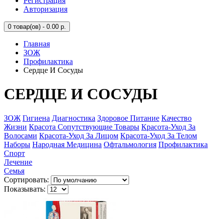
Регистрация
Авторизация
0
товар(ов) - 0.00 р.
Главная
ЗОЖ
Профилактика
Сердце И Сосуды
СЕРДЦЕ И СОСУДЫ
ЗОЖ
Гигиена
Диагностика
Здоровое Питание
Качество
Жизни
Красота Сопутствующие Товары
Красота-Уход За
Волосами
Красота-Уход За Лицом
Красота-Уход За Телом
Наборы
Народная Медицина
Офтальмология
Профилактика
Спорт
Лечение
Семья
Сортировать:
Показывать: