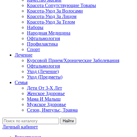
Красота Сопутствующие Товары
Красота-Уход За Волосами
Красота-Уход За Лицом
Красота-Уход За Телом
Наборы
Народная Медицина
Офтальмология
Профилактика
Спорт
Лечение
Курсовой Прием/Хронические Заболевания
Офтальмология
Уход (Лечение)
Уход (Предметы)
Семья
Дети От 3-Х Лет
Женское Здоровье
Мама И Малыш
Мужское Здоровье
Сезон, Импульс, Травма
Найти
Личный кабинет