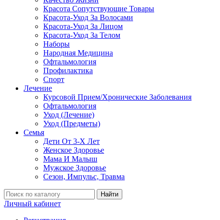
Красота Сопутствующие Товары
Красота-Уход За Волосами
Красота-Уход За Лицом
Красота-Уход За Телом
Наборы
Народная Медицина
Офтальмология
Профилактика
Спорт
Лечение
Курсовой Прием/Хронические Заболевания
Офтальмология
Уход (Лечение)
Уход (Предметы)
Семья
Дети От 3-Х Лет
Женское Здоровье
Мама И Малыш
Мужское Здоровье
Сезон, Импульс, Травма
Найти
Личный кабинет