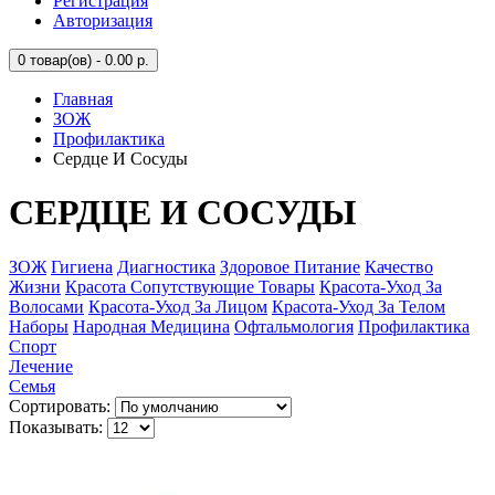
Регистрация
Авторизация
0
товар(ов) - 0.00 р.
Главная
ЗОЖ
Профилактика
Сердце И Сосуды
СЕРДЦЕ И СОСУДЫ
ЗОЖ
Гигиена
Диагностика
Здоровое Питание
Качество
Жизни
Красота Сопутствующие Товары
Красота-Уход За
Волосами
Красота-Уход За Лицом
Красота-Уход За Телом
Наборы
Народная Медицина
Офтальмология
Профилактика
Спорт
Лечение
Семья
Сортировать:
Показывать: