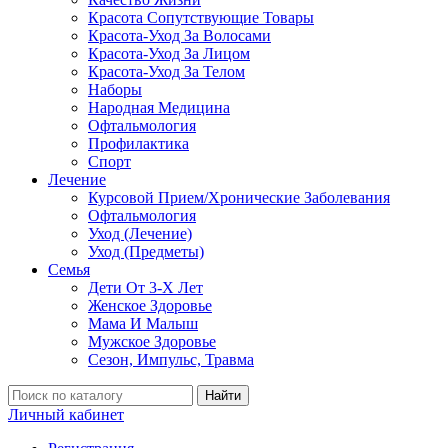
Красота Сопутствующие Товары
Красота-Уход За Волосами
Красота-Уход За Лицом
Красота-Уход За Телом
Наборы
Народная Медицина
Офтальмология
Профилактика
Спорт
Лечение
Курсовой Прием/Хронические Заболевания
Офтальмология
Уход (Лечение)
Уход (Предметы)
Семья
Дети От 3-Х Лет
Женское Здоровье
Мама И Малыш
Мужское Здоровье
Сезон, Импульс, Травма
Найти
Личный кабинет