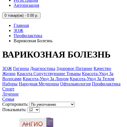
Регистрация
Авторизация
0
товар(ов) - 0.00 р.
Главная
ЗОЖ
Профилактика
Варикозная Болезнь
ВАРИКОЗНАЯ БОЛЕЗНЬ
ЗОЖ
Гигиена
Диагностика
Здоровое Питание
Качество
Жизни
Красота Сопутствующие Товары
Красота-Уход За
Волосами
Красота-Уход За Лицом
Красота-Уход За Телом
Наборы
Народная Медицина
Офтальмология
Профилактика
Спорт
Лечение
Семья
Сортировать:
Показывать: