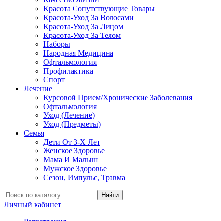
Красота Сопутствующие Товары
Красота-Уход За Волосами
Красота-Уход За Лицом
Красота-Уход За Телом
Наборы
Народная Медицина
Офтальмология
Профилактика
Спорт
Лечение
Курсовой Прием/Хронические Заболевания
Офтальмология
Уход (Лечение)
Уход (Предметы)
Семья
Дети От 3-Х Лет
Женское Здоровье
Мама И Малыш
Мужское Здоровье
Сезон, Импульс, Травма
Найти
Личный кабинет