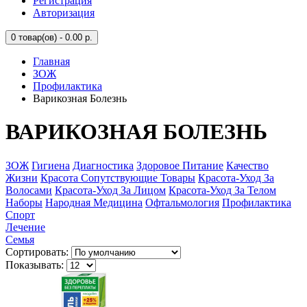
Регистрация
Авторизация
0
товар(ов) - 0.00 р.
Главная
ЗОЖ
Профилактика
Варикозная Болезнь
ВАРИКОЗНАЯ БОЛЕЗНЬ
ЗОЖ
Гигиена
Диагностика
Здоровое Питание
Качество
Жизни
Красота Сопутствующие Товары
Красота-Уход За
Волосами
Красота-Уход За Лицом
Красота-Уход За Телом
Наборы
Народная Медицина
Офтальмология
Профилактика
Спорт
Лечение
Семья
Сортировать:
Показывать: