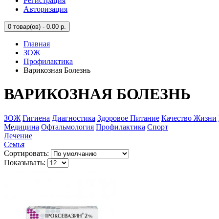
Регистрация
Авторизация
0
товар(ов) - 0.00 р.
Главная
ЗОЖ
Профилактика
Варикозная Болезнь
ВАРИКОЗНАЯ БОЛЕЗНЬ
ЗОЖ
Гигиена
Диагностика
Здоровое Питание
Качество Жизни
Медицина
Офтальмология
Профилактика
Спорт
Лечение
Семья
Сортировать:
Показывать: