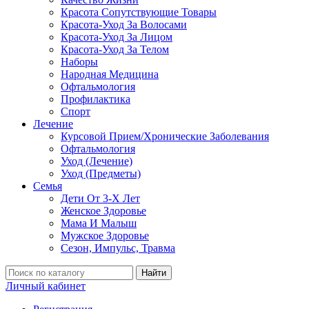
Красота Сопутствующие Товары
Красота-Уход За Волосами
Красота-Уход За Лицом
Красота-Уход За Телом
Наборы
Народная Медицина
Офтальмология
Профилактика
Спорт
Лечение
Курсовой Прием/Хронические Заболевания
Офтальмология
Уход (Лечение)
Уход (Предметы)
Семья
Дети От 3-Х Лет
Женское Здоровье
Мама И Малыш
Мужское Здоровье
Сезон, Импульс, Травма
Найти
Личный кабинет